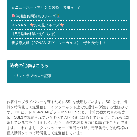
☆ニューポートマリン楽習塾 お知らせ☆
沖縄慶良間諸島クルーズ
2026.4.5
お花見クルーズ
【5月臨時休業のお知らせ】
新規導入艇【PONAM-31X シーガル３】ご予約受付中！
過去の記事はこちら
マリンクラブ過去の記事
お客様のプライバシーを守るためにSSLを使用しています。SSLとは、情
報を暗号化して送受信し、インターネット上での通信を保護する仕組みで
す。128ビットRC4や168ビットTripleDESなど、非常に強力なものも含
め、SSL3で規定されているすべての暗号化に対応しています。これらに対
応しているブラウザをお持ちなら、通信内容を強力に保護することができ
ます。これにより、クレジットカード番号や住所、電話番号などお客様の
個人情報をすべて暗号化して送受信しています