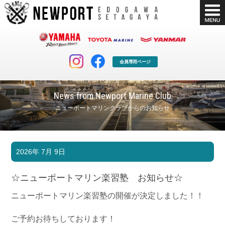
会員専用ページ
News from Newport Marine Club
ニューポートマリンクラブからのお知らせ
マリンクラブ
ボート販売
2026年 7月 9日
マリンライフを堪能したい！
安心・納得のボート選び！
ボート免許
シースタイル
☆ニューポートマリン楽習塾 お知らせ☆
長年の実績と信頼！
Sea-Style
ニューポートマリン楽習塾の開催が決定しました！！
店舗情報
公式ブログ
Shop Info.
Blog
ご予約お待ちしております！