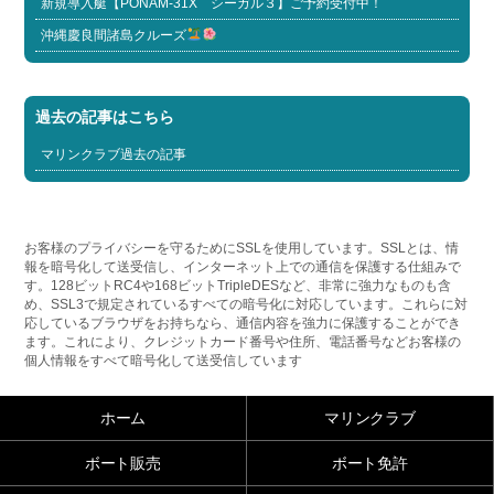
新規導入艇【PONAM-31X シーガル３】ご予約受付中！
沖縄慶良間諸島クルーズ
過去の記事はこちら
マリンクラブ過去の記事
お客様のプライバシーを守るためにSSLを使用しています。SSLとは、情
報を暗号化して送受信し、インターネット上での通信を保護する仕組みで
す。128ビットRC4や168ビットTripleDESなど、非常に強力なものも含
め、SSL3で規定されているすべての暗号化に対応しています。これらに対
応しているブラウザをお持ちなら、通信内容を強力に保護することができ
ます。これにより、クレジットカード番号や住所、電話番号などお客様の
個人情報をすべて暗号化して送受信しています
ホーム
マリンクラブ
ボート販売
ボート免許