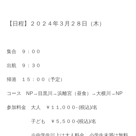
お問い合わせ
会社概要
Contact us
Company
【日程】２０２４年３月２８日（木）
採用情報
リンク集
Recruit
Link
集合 ９：００
出航 ９：３０
帰港 １５：００（予定）
コース NP→目黒川→浜離宮（昼食）→大横川→NP
参加料金 大人 ￥１１,０００- (税込)/名
子ども ￥５,５００-(税込)/名
※中学生以上は大人料金、小学生未満は無料