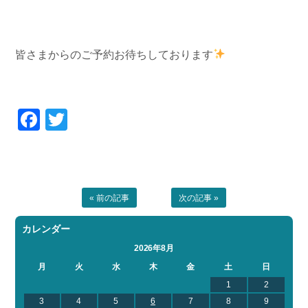
皆さまからのご予約お待ちしております
Facebook
Twitter
« 前の記事
次の記事 »
カレンダー
2026年8月
月
火
水
木
金
土
日
1
2
3
4
5
6
7
8
9