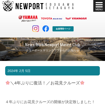
会員専用ページ
News from Newport Marine Club
ニューポートマリンクラブからのお知らせ
マリンクラブ
ボート販売
2024年 2月 5日
マリンライフを堪能したい！
安心・納得のボート選び！
ボート免許
シースタイル
＼4年ぶりに復活！／お花見クルーズ
長年の実績と信頼！
Sea-Style
店舗情報
公式ブログ
Shop Info.
Blog
４年ぶりにお花見クルーズの開催が決定致しました！