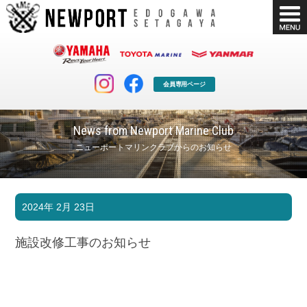
会員専用ページ
News from Newport Marine Club
ニューポートマリンクラブからのお知らせ
マリンクラブ
ボート販売
2024年 2月 23日
マリンライフを堪能したい！
安心・納得のボート選び！
ボート免許
シースタイル
施設改修工事のお知らせ
長年の実績と信頼！
Sea-Style
店舗情報
公式ブログ
Shop Info.
Blog