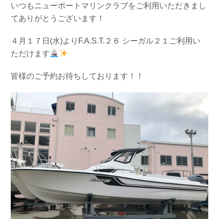
いつもニューポートマリンクラブをご利用いただきまし
お問い合わせ
会社概要
てありがとうございます！
Contact us
Company
４月１７日(水)よりF.A.S.T.２６ シーガル２１ご利用い
採用情報
リンク集
Recruit
Link
ただけます
皆様のご予約お待ちしております！！