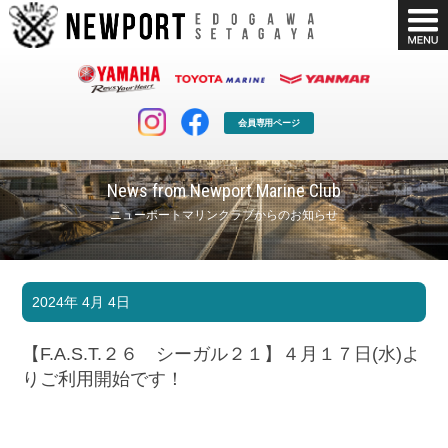
会員専用ページ
News from Newport Marine Club
ニューポートマリンクラブからのお知らせ
マリンクラブ
ボート販売
2024年 4月 4日
マリンライフを堪能したい！
安心・納得のボート選び！
ボート免許
シースタイル
【F.A.S.T.２６ シーガル２１】４月１７日(水)よ
長年の実績と信頼！
Sea-Style
りご利用開始です！
店舗情報
公式ブログ
Shop Info.
Blog