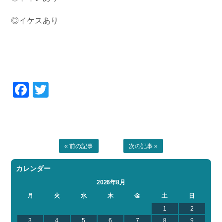
◎イケスあり
Facebook
Twitter
« 前の記事
次の記事 »
カレンダー
2026年8月
月
火
水
木
金
土
日
1
2
3
4
5
6
7
8
9