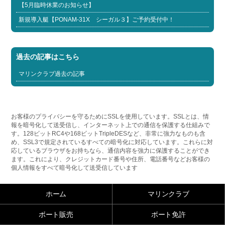
【5月臨時休業のお知らせ】
新規導入艇【PONAM-31X シーガル３】ご予約受付中！
過去の記事はこちら
マリンクラブ過去の記事
お客様のプライバシーを守るためにSSLを使用しています。SSLとは、情
報を暗号化して送受信し、インターネット上での通信を保護する仕組みで
す。128ビットRC4や168ビットTripleDESなど、非常に強力なものも含
め、SSL3で規定されているすべての暗号化に対応しています。これらに対
応しているブラウザをお持ちなら、通信内容を強力に保護することができ
ます。これにより、クレジットカード番号や住所、電話番号などお客様の
個人情報をすべて暗号化して送受信しています
ホーム
マリンクラブ
ボート販売
ボート免許