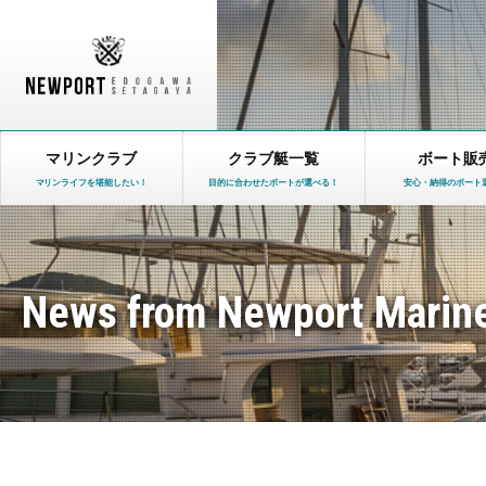
マリンクラブ
クラブ艇一覧
ボート販
マリンライフを堪能したい！
目的に合わせたボートが選べる！
安心・納得のボート
News from Newport Marin