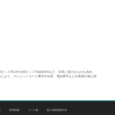
トRC4や168ビットTripleDESなど、非常に強力なものも含め、
れにより、クレジットカード番号や住所、電話番号などお客様の個人情
要
採用情報
リンク集
個人情報保護方針