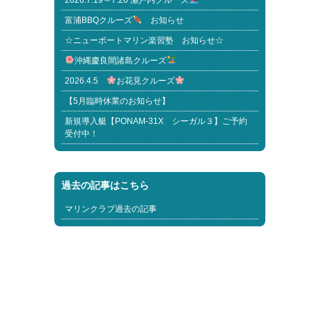
2026.7.19～7.20 瀬戸内クルーズ
富浦BBQクルーズ
お知らせ
☆ニューポートマリン楽習塾 お知らせ☆
沖縄慶良間諸島クルーズ
2026.4.5
お花見クルーズ
【5月臨時休業のお知らせ】
新規導入艇【PONAM-31X シーガル３】ご予約
受付中！
過去の記事はこちら
マリンクラブ過去の記事