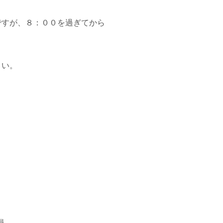
ですが、８：００を過ぎてから
さい。
員