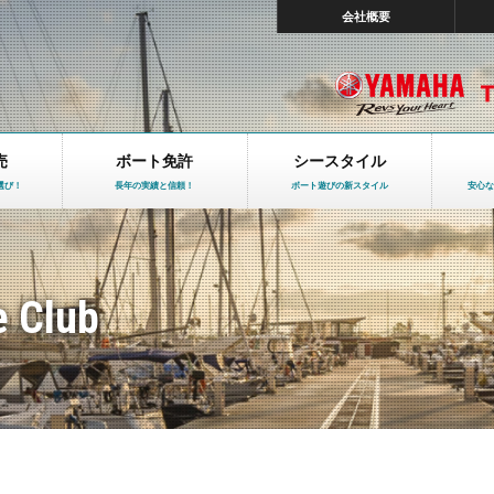
会社概要
売
ボート免許
シースタイル
選び！
長年の実績と信頼！
ボート遊びの新スタイル
安心な
e Club