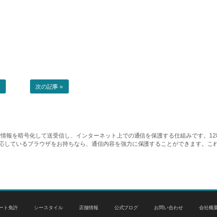
事
次の記事 »
情報を暗号化して送受信し、インターネット上での通信を保護する仕組みです。128ビッ
対応しているブラウザをお持ちなら、通信内容を強力に保護することができます。こ
ート免許
シースタイル
店舗情報
公式ブログ
お問い合わせ
会社概