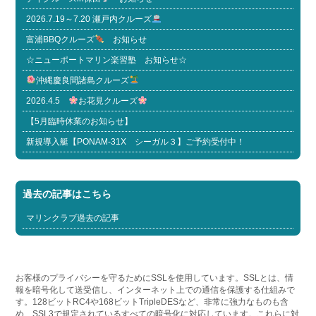
2026.7.19～7.20 瀬戸内クルーズ
富浦BBQクルーズ
お知らせ
☆ニューポートマリン楽習塾 お知らせ☆
沖縄慶良間諸島クルーズ
2026.4.5
お花見クルーズ
【5月臨時休業のお知らせ】
新規導入艇【PONAM-31X シーガル３】ご予約受付中！
過去の記事はこちら
マリンクラブ過去の記事
お客様のプライバシーを守るためにSSLを使用しています。SSLとは、情
報を暗号化して送受信し、インターネット上での通信を保護する仕組みで
す。128ビットRC4や168ビットTripleDESなど、非常に強力なものも含
め、SSL3で規定されているすべての暗号化に対応しています。これらに対