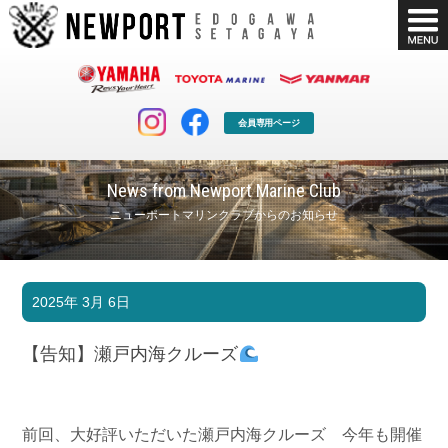
会員専用ページ
News from Newport Marine Club
ニューポートマリンクラブからのお知らせ
マリンクラブ
ボート販売
2025年 3月 6日
マリンライフを堪能したい！
安心・納得のボート選び！
ボート免許
シースタイル
【告知】瀬戸内海クルーズ
長年の実績と信頼！
Sea-Style
店舗情報
公式ブログ
Shop Info.
Blog
前回、大好評いただいた瀬戸内海クルーズ 今年も開催