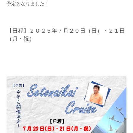
予定となりました！
お問い合わせ
会社概要
Contact us
Company
採用情報
リンク集
【日程】２０２５年７月２０日（日）・２１日
Recruit
Link
（月・祝）