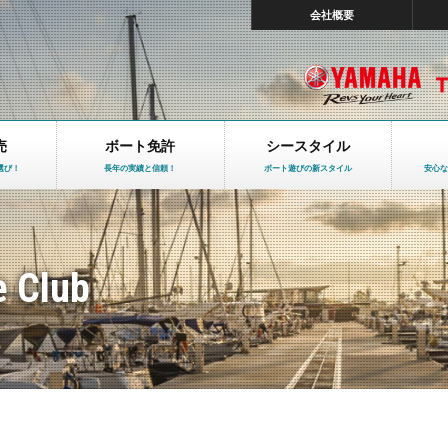
会社概要
売
ボート免許
シースタイル
選び！
長年の実績と信頼！
ボート遊びの新スタイル
安心な
e Club