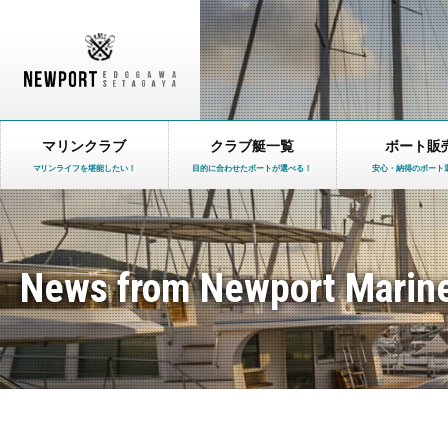
マリンクラブ
クラブ艇一覧
ボート販
マリンライフを堪能したい！
目的に合わせたボートが選べる！
安心・納得のボート
News from Newport Marin