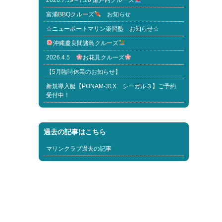
2026.7.19～7.20 瀬戸内クルーズ
富浦BBQクルーズ
お知らせ
☆ニューポートマリン楽習塾 お知らせ☆
沖縄慶良間諸島クルーズ
2026.4.5
お花見クルーズ
【5月臨時休業のお知らせ】
新規導入艇【PONAM-31X シーガル３】ご予約
受付中！
過去の記事はこちら
マリンクラブ過去の記事