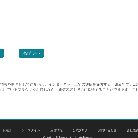
事
次の記事 »
情報を暗号化して送受信し、インターネット上での通信を保護する仕組みです。128ビッ
対応しているブラウザをお持ちなら、通信内容を強力に保護することができます。こ
ート免許
シースタイル
店舗情報
公式ブログ
お問い合わせ
会社概
Copyright © Newport All Rights Reserved.