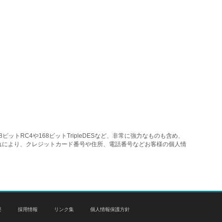
トRC4や168ビットTripleDESなど、非常に強力なものも含め、
れにより、クレジットカード番号や住所、電話番号などお客様の個人情
要
採用情報
リンク集
個人情報保護方針