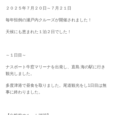
お問い合わせ
会社概要
２０２５年７月２０日～７月２１日
Contact us
Company
毎年恒例の瀬戸内クルーズが開催されました！
採用情報
リンク集
Recruit
Link
天候にも恵まれた１泊２日でした！
～１日目～
ナスボート牛窓マリーナを出発し、直島 海の駅に行き
観光しました。
多度津港で昼食を取りました。尾道観光をし1日目は無
事に終わりました。