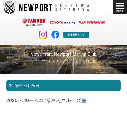
会員専用ページ
News from Newport Marine Club
ニューポートマリンクラブからのお知らせ
マリンクラブ
ボート販売
2025年 7月 25日
マリンライフを堪能したい！
安心・納得のボート選び！
ボート免許
シースタイル
2025.7.20～7.21 瀬戸内クルーズ
長年の実績と信頼！
Sea-Style
店舗情報
公式ブログ
Shop Info.
Blog