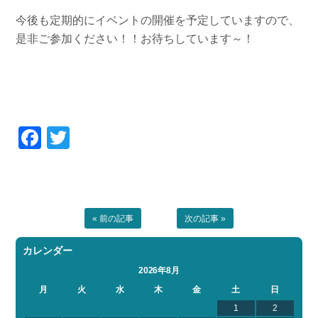
今後も定期的にイベントの開催を予定していますので、
是非ご参加ください！！お待ちしています～！
Facebook
Twitter
« 前の記事
次の記事 »
カレンダー
2026年8月
月
火
水
木
金
土
日
1
2