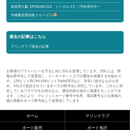
新規導入艇【PONAM-31X シーガル３】ご予約受付中！
沖縄慶良間諸島クルーズ
過去の記事はこちら
マリンクラブ過去の記事
お客様のプライバシーを守るためにSSLを使用しています。SSLとは、情
報を暗号化して送受信し、インターネット上での通信を保護する仕組みで
す。128ビットRC4や168ビットTripleDESなど、非常に強力なものも含
め、SSL3で規定されているすべての暗号化に対応しています。これらに対
応しているブラウザをお持ちなら、通信内容を強力に保護することができ
ます。これにより、クレジットカード番号や住所、電話番号などお客様の
個人情報をすべて暗号化して送受信しています
ホーム
マリンクラブ
ボート販売
ボート免許