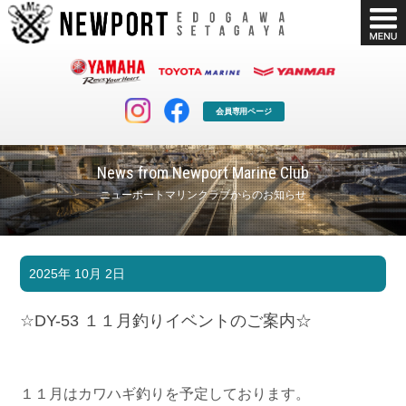
会員専用ページ
News from Newport Marine Club
ニューポートマリンクラブからのお知らせ
マリンクラブ
ボート販売
2025年 10月 2日
マリンライフを堪能したい！
安心・納得のボート選び！
ボート免許
シースタイル
☆DY-53 １１月釣りイベントのご案内☆
長年の実績と信頼！
Sea-Style
店舗情報
公式ブログ
Shop Info.
Blog
１１月はカワハギ釣りを予定しております。