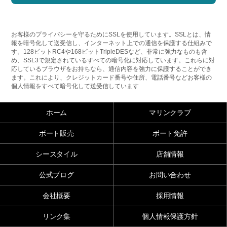
お客様のプライバシーを守るためにSSLを使用しています。SSLとは、情
報を暗号化して送受信し、インターネット上での通信を保護する仕組みで
す。128ビットRC4や168ビットTripleDESなど、非常に強力なものも含
め、SSL3で規定されているすべての暗号化に対応しています。これらに対
応しているブラウザをお持ちなら、通信内容を強力に保護することができ
ます。これにより、クレジットカード番号や住所、電話番号などお客様の
個人情報をすべて暗号化して送受信しています
ホーム
マリンクラブ
ボート販売
ボート免許
シースタイル
店舗情報
公式ブログ
お問い合わせ
会社概要
採用情報
リンク集
個人情報保護方針