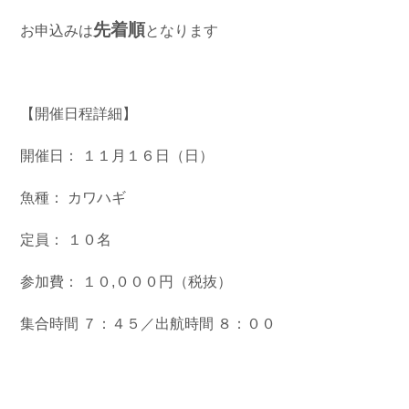
お問い合わせ
会社概要
先着順
お申込みは
となります
Contact us
Company
採用情報
リンク集
Recruit
Link
【開催日程詳細】
開催日： １１月１６日（日）
魚種： カワハギ
定員： １０名
参加費： １０,０００円（税抜）
集合時間 ７：４５／出航時間 ８：００