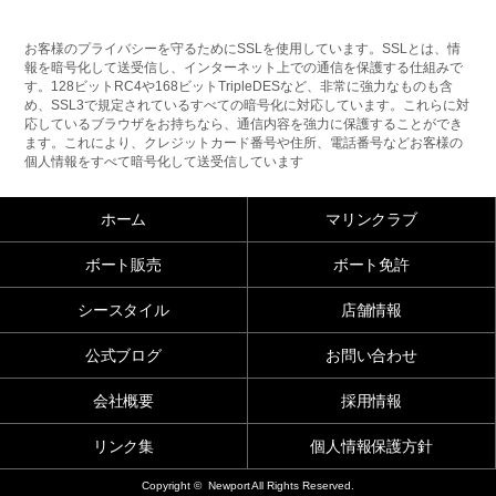
お客様のプライバシーを守るためにSSLを使用しています。SSLとは、情
報を暗号化して送受信し、インターネット上での通信を保護する仕組みで
す。128ビットRC4や168ビットTripleDESなど、非常に強力なものも含
め、SSL3で規定されているすべての暗号化に対応しています。これらに対
応しているブラウザをお持ちなら、通信内容を強力に保護することができ
ます。これにより、クレジットカード番号や住所、電話番号などお客様の
個人情報をすべて暗号化して送受信しています
ホーム
マリンクラブ
ボート販売
ボート免許
シースタイル
店舗情報
公式ブログ
お問い合わせ
会社概要
採用情報
リンク集
個人情報保護方針
Copyright © Newport All Rights Reserved.