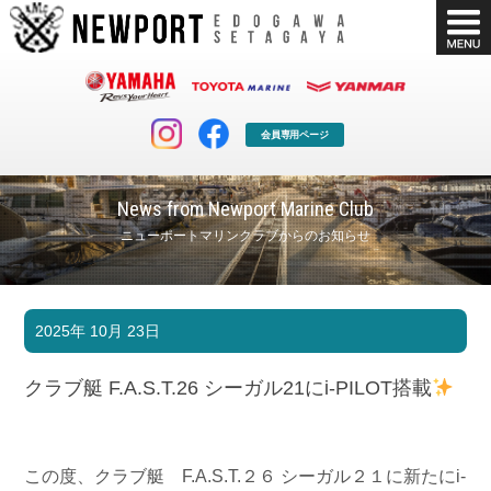
会員専用ページ
News from Newport Marine Club
ニューポートマリンクラブからのお知らせ
マリンクラブ
ボート販売
2025年 10月 23日
マリンライフを堪能したい！
安心・納得のボート選び！
ボート免許
シースタイル
クラブ艇 F.A.S.T.26 シーガル21にi-PILOT搭載
長年の実績と信頼！
Sea-Style
店舗情報
公式ブログ
Shop Info.
Blog
この度、クラブ艇 F.A.S.T.２６ シーガル２１に新たにi-