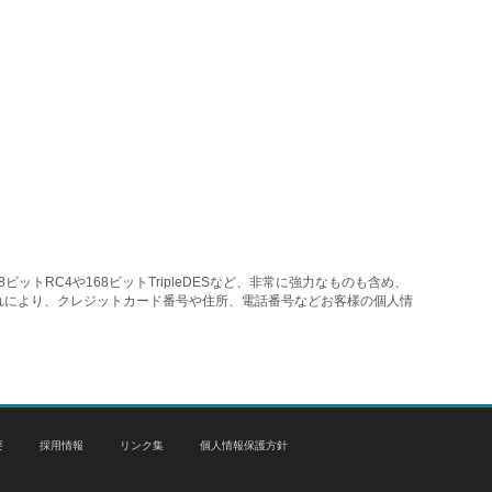
トRC4や168ビットTripleDESなど、非常に強力なものも含め、
れにより、クレジットカード番号や住所、電話番号などお客様の個人情
要
採用情報
リンク集
個人情報保護方針