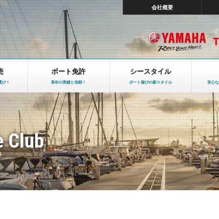
会社概要
売
ボート免許
シースタイル
選び！
長年の実績と信頼！
ボート遊びの新スタイル
安心な
e Club