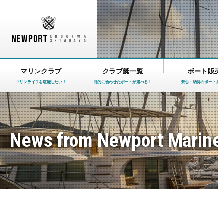
マリンクラブ
クラブ艇一覧
ボート販
マリンライフを堪能したい！
目的に合わせたボートが選べる！
安心・納得のボート
News from Newport Marin