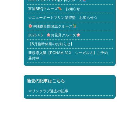
2026.7.19～7.20 瀬戸内クルーズ
富浦BBQクルーズ
お知らせ
☆ニューポートマリン楽習塾 お知らせ☆
沖縄慶良間諸島クルーズ
2026.4.5
お花見クルーズ
【5月臨時休業のお知らせ】
新規導入艇【PONAM-31X シーガル３】ご予約
受付中！
過去の記事はこちら
マリンクラブ過去の記事