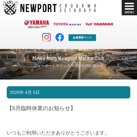
会員専用ページ
News from Newport Marine Club
ニューポートマリンクラブからのお知らせ
マリンクラブ
ボート販売
2026年 4月 5日
マリンライフを堪能したい！
安心・納得のボート選び！
ボート免許
シースタイル
【5月臨時休業のお知らせ】
長年の実績と信頼！
Sea-Style
店舗情報
公式ブログ
Shop Info.
Blog
いつもご利用いただきありがとうございます。