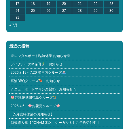
17
18
19
20
21
22
23
24
25
26
27
28
29
30
31
« 7月
最近の投稿
※レンタルボート臨時休業 お知らせ※
デイクルーズin保田
お知らせ
2026.7.19～7.20 瀬戸内クルーズ
富浦BBQクルーズ
お知らせ
☆ニューポートマリン楽習塾 お知らせ☆
沖縄慶良間諸島クルーズ
2026.4.5
お花見クルーズ
【5月臨時休業のお知らせ】
新規導入艇【PONAM-31X シーガル３】ご予約受付中！