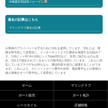
沖縄慶良間諸島クルーズ
過去の記事はこちら
マリンクラブ過去の記事
お客様のプライバシーを守るためにSSLを使用しています。SSLとは、情
報を暗号化して送受信し、インターネット上での通信を保護する仕組みで
す。128ビットRC4や168ビットTripleDESなど、非常に強力なものも含
め、SSL3で規定されているすべての暗号化に対応しています。これらに対
応しているブラウザをお持ちなら、通信内容を強力に保護することができ
ます。これにより、クレジットカード番号や住所、電話番号などお客様の
個人情報をすべて暗号化して送受信しています
ホーム
マリンクラブ
ボート販売
ボート免許
シースタイル
店舗情報