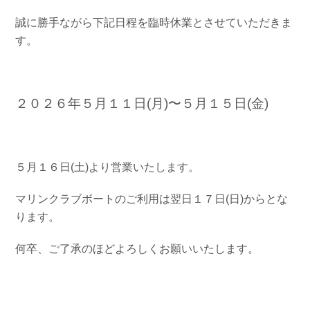
お問い合わせ
会社概要
誠に勝手ながら下記日程を臨時休業とさせていただきま
Contact us
Company
す。
採用情報
リンク集
Recruit
Link
２０２６年５月１１日(月)〜５月１５日(金)
５月１６日(土)より営業いたします。
マリンクラブボートのご利用は翌日１７日(日)からとな
ります。
何卒、ご了承のほどよろしくお願いいたします。