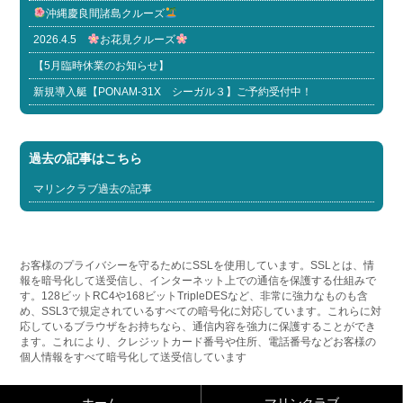
沖縄慶良間諸島クルーズ
2026.4.5
お花見クルーズ
【5月臨時休業のお知らせ】
新規導入艇【PONAM-31X シーガル３】ご予約受付中！
過去の記事はこちら
マリンクラブ過去の記事
お客様のプライバシーを守るためにSSLを使用しています。SSLとは、情
報を暗号化して送受信し、インターネット上での通信を保護する仕組みで
す。128ビットRC4や168ビットTripleDESなど、非常に強力なものも含
め、SSL3で規定されているすべての暗号化に対応しています。これらに対
応しているブラウザをお持ちなら、通信内容を強力に保護することができ
ます。これにより、クレジットカード番号や住所、電話番号などお客様の
個人情報をすべて暗号化して送受信しています