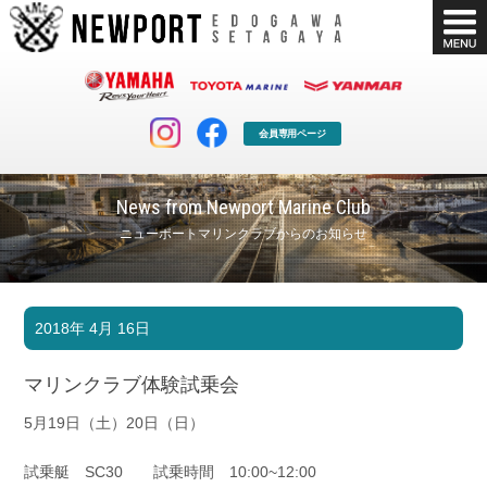
会員専用ページ
News from Newport Marine Club
ニューポートマリンクラブからのお知らせ
マリンクラブ
ボート販売
2018年 4月 16日
マリンライフを堪能したい！
安心・納得のボート選び！
ボート免許
シースタイル
マリンクラブ体験試乗会
長年の実績と信頼！
Sea-Style
5月19日（土）20日（日）
店舗情報
公式ブログ
Shop Info.
Blog
試乗艇 SC30 試乗時間 10:00~12:00