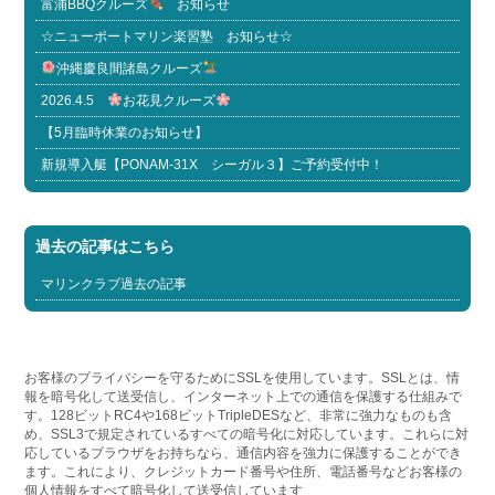
富浦BBQクルーズ
お知らせ
☆ニューポートマリン楽習塾 お知らせ☆
沖縄慶良間諸島クルーズ
2026.4.5
お花見クルーズ
【5月臨時休業のお知らせ】
新規導入艇【PONAM-31X シーガル３】ご予約受付中！
過去の記事はこちら
マリンクラブ過去の記事
お客様のプライバシーを守るためにSSLを使用しています。SSLとは、情
報を暗号化して送受信し、インターネット上での通信を保護する仕組みで
す。128ビットRC4や168ビットTripleDESなど、非常に強力なものも含
め、SSL3で規定されているすべての暗号化に対応しています。これらに対
応しているブラウザをお持ちなら、通信内容を強力に保護することができ
ます。これにより、クレジットカード番号や住所、電話番号などお客様の
個人情報をすべて暗号化して送受信しています