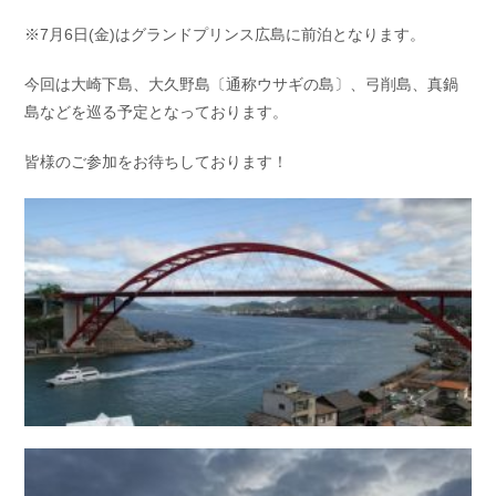
お問い合わせ
会社概要
※7月6日(金)はグランドプリンス広島に前泊となります。
Contact us
Company
今回は大崎下島、大久野島〔通称ウサギの島〕、弓削島、真鍋
採用情報
リンク集
島などを巡る予定となっております。
Recruit
Link
皆様のご参加をお待ちしております！