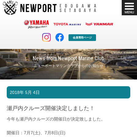
会員専用ページ
News from Newport Marine Club
ニューポートマリンクラブからのお知らせ
マリンクラブ
ボート販売
2018年 5月 4日
マリンライフを堪能したい！
安心・納得のボート選び！
ボート免許
シースタイル
瀬戸内クルーズ開催決定しました！
長年の実績と信頼！
Sea-Style
今年も瀬戸内クルーズの開催日が決定致しました。
店舗情報
公式ブログ
Shop Info.
Blog
開催日：7月7(土)、7月8日(日)