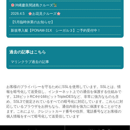
沖縄慶良間諸島クルーズ
2026.4.5
お花見クルーズ
【5月臨時休業のお知らせ】
新規導入艇【PONAM-31X シーガル３】ご予約受付中！
過去の記事はこちら
マリンクラブ過去の記事
お客様のプライバシーを守るためにSSLを使用しています。SSLとは、情
報を暗号化して送受信し、インターネット上での通信を保護する仕組みで
す。128ビットRC4や168ビットTripleDESなど、非常に強力なものも含
め、SSL3で規定されているすべての暗号化に対応しています。これらに対
応しているブラウザをお持ちなら、通信内容を強力に保護することができ
ます。これにより、クレジットカード番号や住所、電話番号などお客様の
個人情報をすべて暗号化して送受信しています