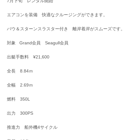
7月下旬 レンタル開始
お問い合わせ
会社概要
Contact us
Company
エアコンを装備 快適なクルージングができます。
採用情報
リンク集
バウ＆スターンスラスター付き 離岸着岸がスムーズです。
Recruit
Link
対象 Grand会員 Seagull会員
出艇手数料 ¥21,600
全長 8.84ｍ
全幅 2.69ｍ
燃料 350L
出力 300PS
推進力 船外機4サイクル