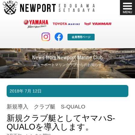
会員専用ページ
News from Newport Marine Club
ニューポートマリンクラブからのお知らせ
マリンクラブ
ボート販売
2018年 7月 12日
マリンライフを堪能したい！
安心・納得のボート選び！
ボート免許
シースタイル
新規導入 クラブ艇 S-QUALO
長年の実績と信頼！
Sea-Style
新規クラブ艇としてヤマハS-
店舗情報
公式ブログ
QUALOを導入します。
Shop Info.
Blog