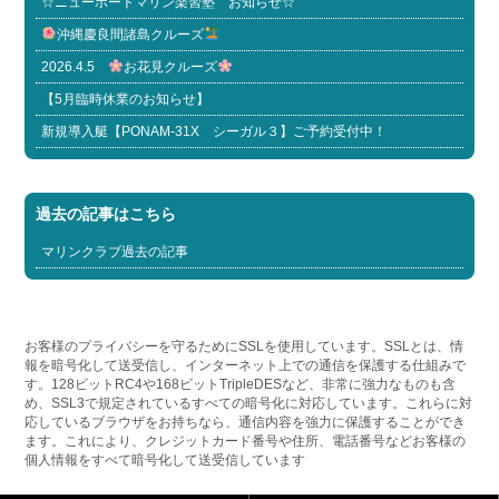
☆ニューポートマリン楽習塾 お知らせ☆
沖縄慶良間諸島クルーズ
2026.4.5
お花見クルーズ
【5月臨時休業のお知らせ】
新規導入艇【PONAM-31X シーガル３】ご予約受付中！
過去の記事はこちら
マリンクラブ過去の記事
お客様のプライバシーを守るためにSSLを使用しています。SSLとは、情
報を暗号化して送受信し、インターネット上での通信を保護する仕組みで
す。128ビットRC4や168ビットTripleDESなど、非常に強力なものも含
め、SSL3で規定されているすべての暗号化に対応しています。これらに対
応しているブラウザをお持ちなら、通信内容を強力に保護することができ
ます。これにより、クレジットカード番号や住所、電話番号などお客様の
個人情報をすべて暗号化して送受信しています