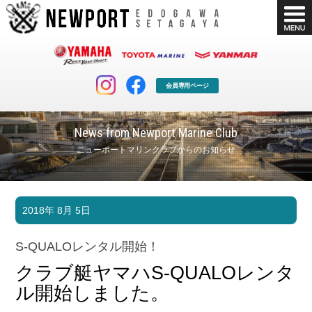
会員専用ページ
News from Newport Marine Club
ニューポートマリンクラブからのお知らせ
マリンクラブ
ボート販売
2018年 8月 5日
マリンライフを堪能したい！
安心・納得のボート選び！
ボート免許
シースタイル
S-QUALOレンタル開始！
長年の実績と信頼！
Sea-Style
クラブ艇ヤマハS-QUALOレンタ
店舗情報
公式ブログ
ル開始しました。
Shop Info.
Blog