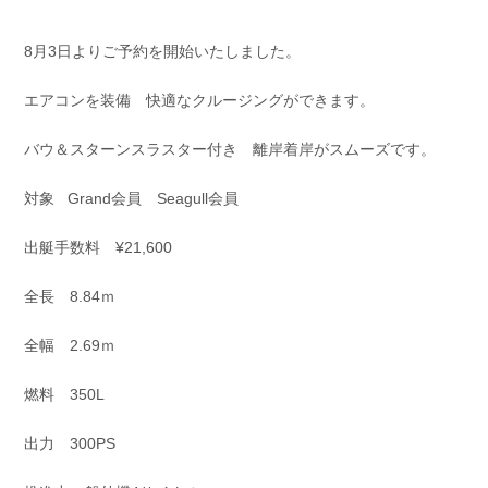
お問い合わせ
会社概要
Contact us
Company
8月3日よりご予約を開始いたしました。
採用情報
リンク集
エアコンを装備 快適なクルージングができます。
Recruit
Link
バウ＆スターンスラスター付き 離岸着岸がスムーズです。
対象 Grand会員 Seagull会員
出艇手数料 ¥21,600
全長 8.84ｍ
全幅 2.69ｍ
燃料 350L
出力 300PS