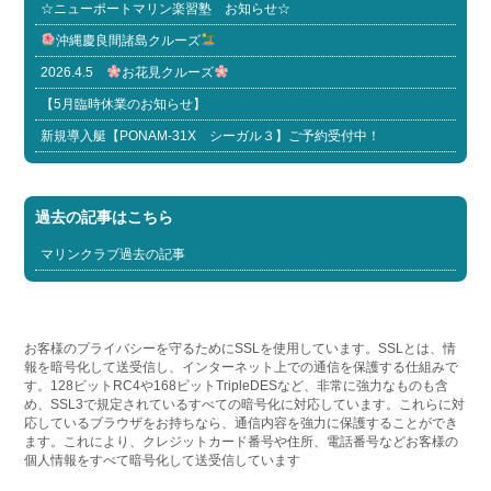
☆ニューポートマリン楽習塾 お知らせ☆
沖縄慶良間諸島クルーズ
2026.4.5
お花見クルーズ
【5月臨時休業のお知らせ】
新規導入艇【PONAM-31X シーガル３】ご予約受付中！
過去の記事はこちら
マリンクラブ過去の記事
お客様のプライバシーを守るためにSSLを使用しています。SSLとは、情
報を暗号化して送受信し、インターネット上での通信を保護する仕組みで
す。128ビットRC4や168ビットTripleDESなど、非常に強力なものも含
め、SSL3で規定されているすべての暗号化に対応しています。これらに対
応しているブラウザをお持ちなら、通信内容を強力に保護することができ
ます。これにより、クレジットカード番号や住所、電話番号などお客様の
個人情報をすべて暗号化して送受信しています