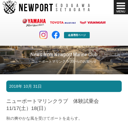
会員専用ページ
News from Newport Marine Club
ニューポートマリンクラブからのお知らせ
マリンクラブ
ボート販売
2018年 10月 31日
マリンライフを堪能したい！
安心・納得のボート選び！
ボート免許
シースタイル
ニューポートマリンクラブ 体験試乗会
長年の実績と信頼！
Sea-Style
11/17(土）18(日）
店舗情報
公式ブログ
秋の爽やかな風を受けてボートを走らす。
Shop Info.
Blog