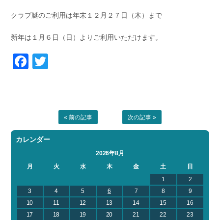
お問い合わせ
会社概要
クラブ艇のご利用は年末１２月２７日（木）まで
Contact us
Company
新年は１月６日（日）よりご利用いただけます。
採用情報
リンク集
Recruit
Link
Facebook
Twitter
« 前の記事
次の記事 »
カレンダー
2026年8月
月
火
水
木
金
土
日
1
2
3
4
5
6
7
8
9
10
11
12
13
14
15
16
17
18
19
20
21
22
23