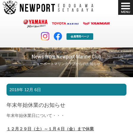
会員専用ページ
News from Newport Marine Club
ニューポートマリンクラブからのお知らせ
マリンクラブ
ボート販売
2018年 12月 6日
マリンライフを堪能したい！
安心・納得のボート選び！
ボート免許
シースタイル
年末年始休業のお知らせ
長年の実績と信頼！
Sea-Style
年末年始休業日について・・・
店舗情報
公式ブログ
Shop Info.
Blog
１２月２９日（土）～１月４日（金）まで休業