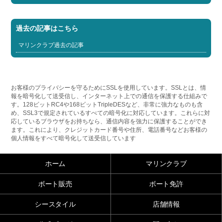
過去の記事はこちら
マリンクラブ過去の記事
お客様のプライバシーを守るためにSSLを使用しています。SSLとは、情
報を暗号化して送受信し、インターネット上での通信を保護する仕組みで
す。128ビットRC4や168ビットTripleDESなど、非常に強力なものも含
め、SSL3で規定されているすべての暗号化に対応しています。これらに対
応しているブラウザをお持ちなら、通信内容を強力に保護することができ
ます。これにより、クレジットカード番号や住所、電話番号などお客様の
個人情報をすべて暗号化して送受信しています
ホーム
マリンクラブ
ボート販売
ボート免許
シースタイル
店舗情報