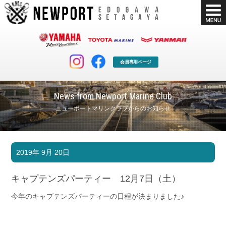
会員専用ページ
News from Newport Marine Club
ニューポートマリンクラブからのお知らせ
マリンクラブ
ボート販売
2019年 9月 20日
マリンライフを堪能したい！
安心・納得のボート選び！
ボート免許
シースタイル
キャプテンズパーティー 12月7日（土）
長年の実績と信頼！
Sea-Style
今年のキャプテンズパーティーの日程が決まりました♪
店舗情報
公式ブログ
Shop Info.
Blog