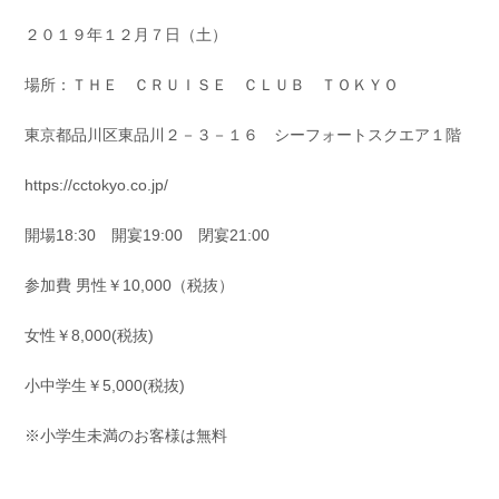
お問い合わせ
会社概要
２０１９年１２月７日（土）
Contact us
Company
場所：ＴＨＥ ＣＲＵＩＳＥ ＣＬＵＢ ＴＯＫＹＯ
採用情報
リンク集
Recruit
Link
東京都品川区東品川２－３－１６ シーフォートスクエア１階
https://cctokyo.co.jp/
開場18:30 開宴19:00 閉宴21:00
参加費 男性￥10,000（税抜）
女性￥8,000(税抜)
小中学生￥5,000(税抜)
※小学生未満のお客様は無料