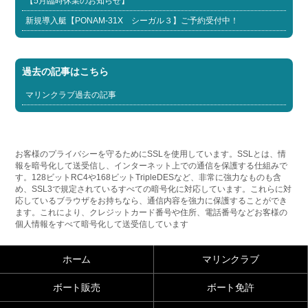
【5月臨時休業のお知らせ】
新規導入艇【PONAM-31X シーガル３】ご予約受付中！
過去の記事はこちら
マリンクラブ過去の記事
お客様のプライバシーを守るためにSSLを使用しています。SSLとは、情
報を暗号化して送受信し、インターネット上での通信を保護する仕組みで
す。128ビットRC4や168ビットTripleDESなど、非常に強力なものも含
め、SSL3で規定されているすべての暗号化に対応しています。これらに対
応しているブラウザをお持ちなら、通信内容を強力に保護することができ
ます。これにより、クレジットカード番号や住所、電話番号などお客様の
個人情報をすべて暗号化して送受信しています
ホーム
マリンクラブ
ボート販売
ボート免許