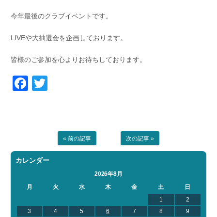
今年最後のクラブイベントです。
LIVEや大抽選会を企画しております。
皆様のご参加を心よりお待ちしております。
Facebook
Twitter
« 前の記事
次の記事 »
カレンダー
2026年8月
月
火
水
木
金
土
日
1
2
3
4
5
6
7
8
9