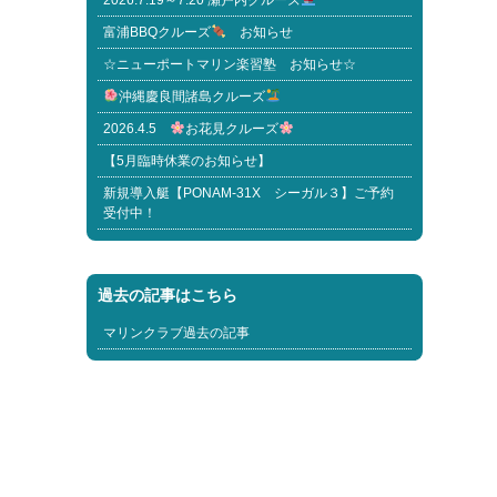
2026.7.19～7.20 瀬戸内クルーズ
富浦BBQクルーズ
お知らせ
☆ニューポートマリン楽習塾 お知らせ☆
沖縄慶良間諸島クルーズ
2026.4.5
お花見クルーズ
【5月臨時休業のお知らせ】
新規導入艇【PONAM-31X シーガル３】ご予約
受付中！
過去の記事はこちら
マリンクラブ過去の記事