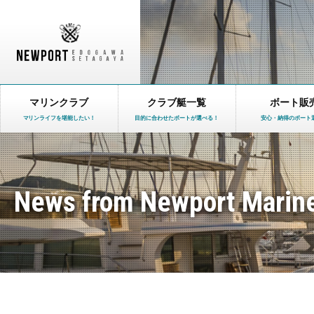
マリンクラブ
クラブ艇一覧
ボート販
マリンライフを堪能したい！
目的に合わせたボートが選べる！
安心・納得のボート
News from Newport Marin