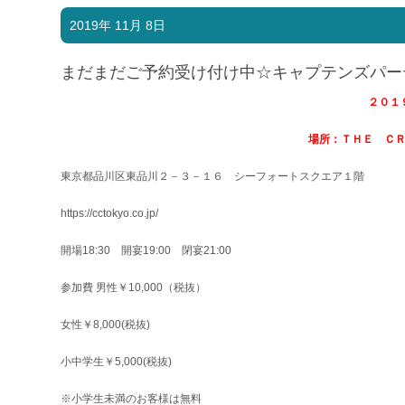
2019年 11月 8日
まだまだご予約受け付け中☆キャプテンズパー
２０１
場所：ＴＨＥ Ｃ
東京都品川区東品川２－３－１６ シーフォートスクエア１階
https://cctokyo.co.jp/
開場18:30 開宴19:00 閉宴21:00
参加費 男性￥10,000（税抜）
女性￥8,000(税抜)
小中学生￥5,000(税抜)
※小学生未満のお客様は無料