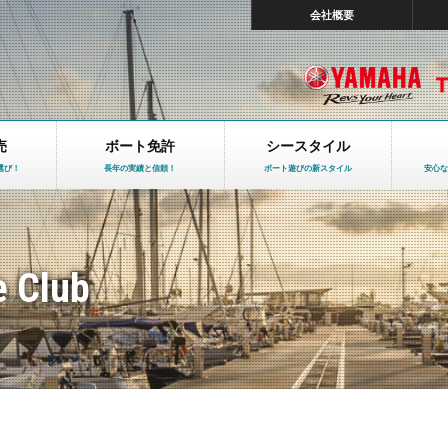
会社概要
売
ボート免許
シースタイル
選び！
長年の実績と信頼！
ボート遊びの新スタイル
安心な
e Club