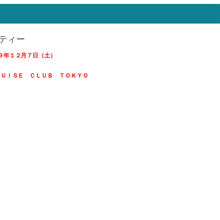
ティー
９年１２月７日（土）
ＲＵＩＳＥ ＣＬＵＢ ＴＯＫＹＯ