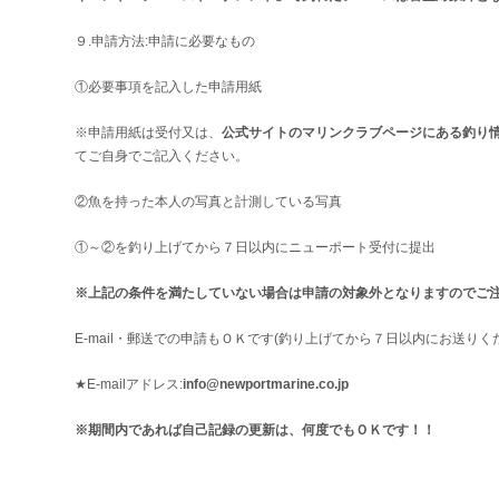
９.申請方法:申請に必要なもの
①必要事項を記入した申請用紙
※申請用紙は受付又は、
公式サイトのマリンクラブページにある釣り
てご自身でご記入ください。
②魚を持った本人の写真と計測している写真
①～②を釣り上げてから７日以内にニューポート受付に提出
※上記の条件を満たしていない場合は申請の対象外となりますのでご
E-mail・郵送での申請もＯＫです(釣り上げてから７日以内にお送りく
★E-mailアドレス:
info@newportmarine.co.jp
※期間内であれば自己記録の更新は、何度でもＯＫです！！