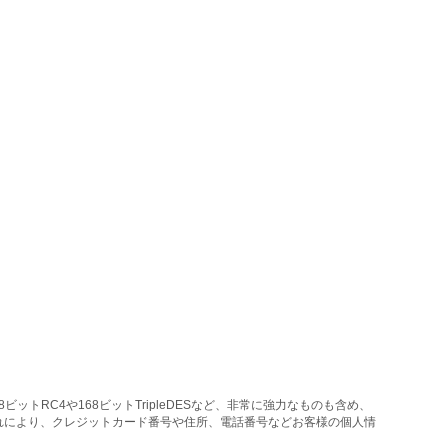
トRC4や168ビットTripleDESなど、非常に強力なものも含め、
れにより、クレジットカード番号や住所、電話番号などお客様の個人情