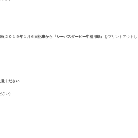
情報２０１９年１月６日記事から『シーバスダービー申請用紙』
をプリントアウトし
注意ください
ださい)