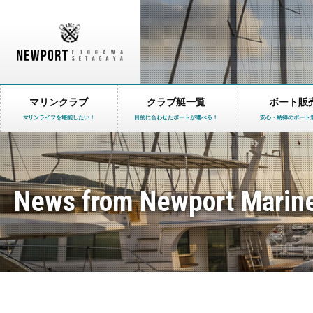
マリンクラブ
クラブ艇一覧
ボート販
マリンライフを堪能したい！
目的に合わせたボートが選べる！
安心・納得のボート
News from Newport Marin