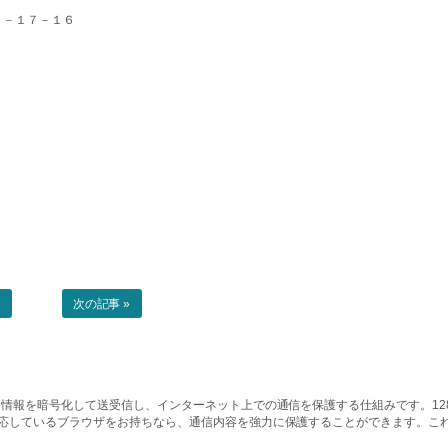
３－１７－１６
事
次の記事 »
情報を暗号化して送受信し、インターネット上での通信を保護する仕組みです。128ビッ
対応しているブラウザをお持ちなら、通信内容を強力に保護することができます。こ