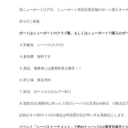
③ニューポート江戸川、ニューポート世田谷両店舗のボート購入オー
④そのご家族
ボートはニューポートのクラブ艇、もしくはニューポートで購入のボ
３.対象魚 シーバス(スズキ)
４.参加費 無料です
５.賞品 優勝者には豪華釣具を贈呈！！
６.釣り場 東京湾内
７.釣法 ボートからのルアー釣り
８.競技方法:期限内に釣った１匹のシーバスの叉長(cm単位 小数点以
記録がタイ(同サイズ)の場合は申請受付日が早い方を高順位とします。
イベント「シーバストーナメント」で釣れたシーバスは審査対象外と