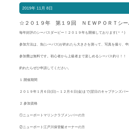
2019年 11月 8日
☆２０１９年 第１９回 ＮＥＷＰＯＲＴシー
毎年好評のシーバスダービー！２０１９年も開催しております(＾＾)
参加方法は、魚(シーバス)が釣れたら大きさを測って、写真を撮り、
参加費は無料です。初心者から上級者まで楽しめるシーバス釣り！！
釣れたらぜひ申請してください。
１.開催期間
２０１９年１月６日(日)～１２月６日(金)まで(翌日のキャプテンズパー
２.参加資格
①ニューポートマリンクラブメンバーの方
②ニューポート江戸川保管艇オーナーの方