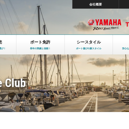
会社概要
売
ボート免許
シースタイル
選び！
長年の実績と信頼！
ボート遊びの新スタイル
安心な
e Club