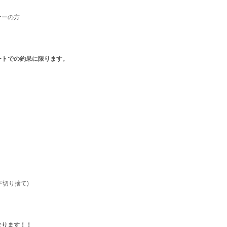
ナーの方
ートでの釣果に限ります。
下切り捨て)
なります！！