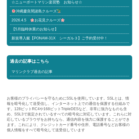
☆ニューポートマリン楽習塾 お知らせ☆
沖縄慶良間諸島クルーズ
2026.4.5
お花見クルーズ
【5月臨時休業のお知らせ】
新規導入艇【PONAM-31X シーガル３】ご予約受付中！
過去の記事はこちら
マリンクラブ過去の記事
お客様のプライバシーを守るためにSSLを使用しています。SSLとは、情
報を暗号化して送受信し、インターネット上での通信を保護する仕組みで
す。128ビットRC4や168ビットTripleDESなど、非常に強力なものも含
め、SSL3で規定されているすべての暗号化に対応しています。これらに対
応しているブラウザをお持ちなら、通信内容を強力に保護することができ
ます。これにより、クレジットカード番号や住所、電話番号などお客様の
個人情報をすべて暗号化して送受信しています