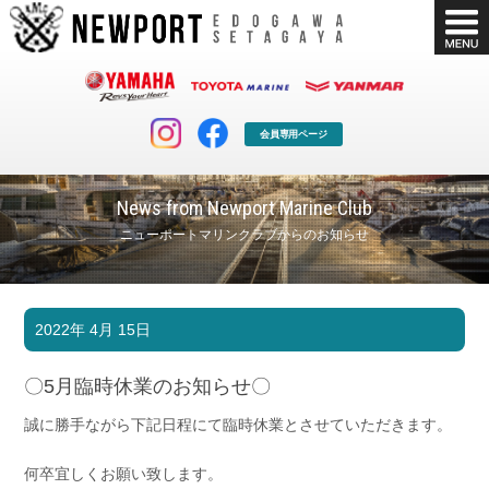
会員専用ページ
News from Newport Marine Club
ニューポートマリンクラブからのお知らせ
マリンクラブ
ボート販売
2022年 4月 15日
マリンライフを堪能したい！
安心・納得のボート選び！
ボート免許
シースタイル
〇5月臨時休業のお知らせ〇
長年の実績と信頼！
Sea-Style
誠に勝手ながら下記日程にて臨時休業とさせていただきます。
店舗情報
公式ブログ
Shop Info.
Blog
何卒宜しくお願い致します。