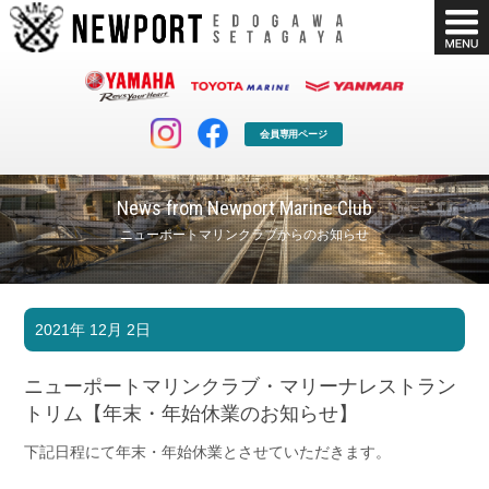
会員専用ページ
News from Newport Marine Club
ニューポートマリンクラブからのお知らせ
マリンクラブ
ボート販売
2021年 12月 2日
マリンライフを堪能したい！
安心・納得のボート選び！
ボート免許
シースタイル
ニューポートマリンクラブ・マリーナレストラン
長年の実績と信頼！
Sea-Style
トリム【年末・年始休業のお知らせ】
店舗情報
公式ブログ
下記日程にて年末・年始休業とさせていただきます。
Shop Info.
Blog