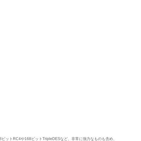
トRC4や168ビットTripleDESなど、非常に強力なものも含め、