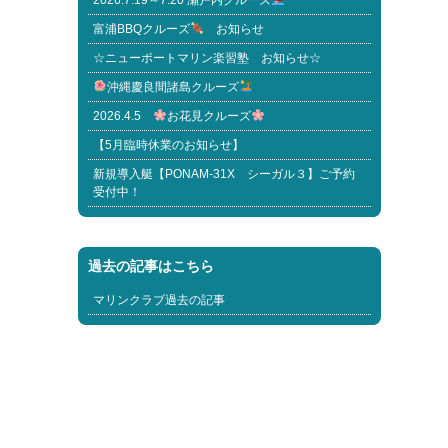
2026.7.19～7.20 瀬戸内クルーズ
富浦BBQクルーズ
お知らせ
☆ニューポートマリン楽習塾 お知らせ☆
沖縄慶良間諸島クルーズ
2026.4.5
お花見クルーズ
【5月臨時休業のお知らせ】
新規導入艇【PONAM-31X シーガル３】ご予約
受付中！
過去の記事はこちら
マリンクラブ過去の記事