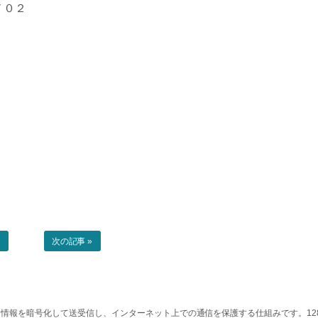
７０２
事
次の記事 »
情報を暗号化して送受信し、インターネット上での通信を保護する仕組みです。128ビッ