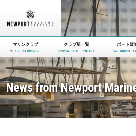
マリンクラブ
クラブ艇一覧
ボート販
マリンライフを堪能したい！
目的に合わせたボートが選べる！
安心・納得のボート
News from Newport Marin