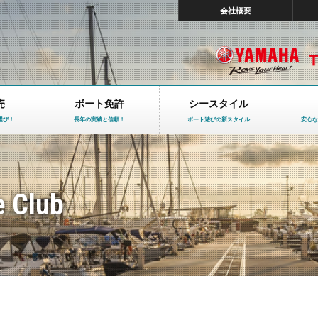
会社概要
売
ボート免許
シースタイル
選び！
長年の実績と信頼！
ボート遊びの新スタイル
安心な
e Club