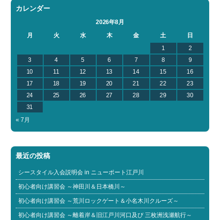
カレンダー
2026年8月
月
火
水
木
金
土
日
1
2
3
4
5
6
7
8
9
10
11
12
13
14
15
16
17
18
19
20
21
22
23
24
25
26
27
28
29
30
31
« 7月
最近の投稿
シースタイル入会説明会 in ニューポート江戸川
初心者向け講習会 ～神田川＆日本橋川～
初心者向け講習会 ～荒川ロックゲート＆小名木川クルーズ～
初心者向け講習会 ～離着岸＆旧江戸川河口及び 三枚洲浅瀬航行～