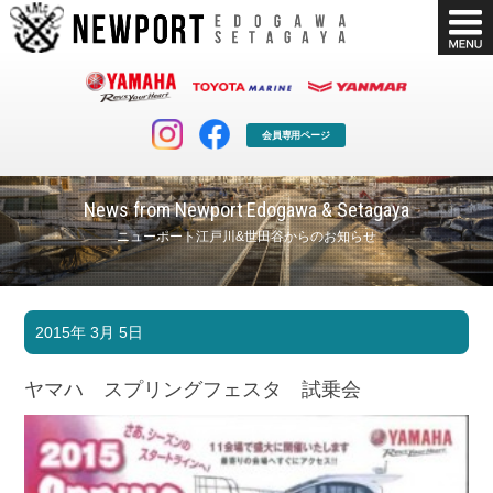
会員専用ページ
News from Newport Edogawa & Setagaya
ニューポート江戸川&世田谷からのお知らせ
マリンクラブ
ボート販売
2015年 3月 5日
マリンライフを堪能したい！
安心・納得のボート選び！
ボート免許
シースタイル
ヤマハ スプリングフェスタ 試乗会
長年の実績と信頼！
Sea-Style
店舗情報
公式ブログ
Shop Info.
Blog