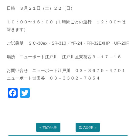
日時 ３月２１日（土）２２（日）
１０：００〜１６：００（１時間ごとの運行 １２：００〜は
除きます）
ご試乗艇 ＳＣ-30ex・SR-310・YF-24・FR-32EXHP・UF-29F
場所 ニューポート江戸川 江戸川区東葛西３－１７－１６
お問い合せ ニューポート江戸川 ０３－３６７５－４７０１
ニューポート世田谷 ０３－３３０２－７８５４
Facebook
Twitter
« 前の記事
次の記事 »