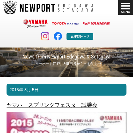
会員専用ページ
News from Newport Edogawa & Setagaya
ニューポート江戸川&世田谷からのお知らせ
マリンクラブ
ボート販売
2015年 3月 5日
マリンライフを堪能したい！
安心・納得のボート選び！
ボート免許
シースタイル
ヤマハ スプリングフェスタ 試乗会
長年の実績と信頼！
Sea-Style
店舗情報
公式ブログ
Shop Info.
Blog