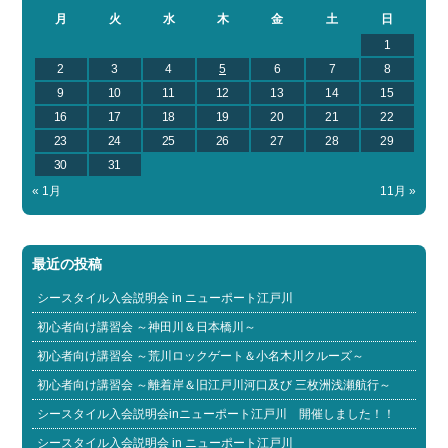
月
火
水
木
金
土
日
1
2
3
4
5
6
7
8
9
10
11
12
13
14
15
16
17
18
19
20
21
22
23
24
25
26
27
28
29
30
31
« 1月
11月 »
最近の投稿
シースタイル入会説明会 in ニューポート江戸川
初心者向け講習会 ～神田川＆日本橋川～
初心者向け講習会 ～荒川ロックゲート＆小名木川クルーズ～
初心者向け講習会 ～離着岸＆旧江戸川河口及び 三枚洲浅瀬航行～
シースタイル入会説明会inニューポート江戸川 開催しました！！
シースタイル入会説明会 in ニューポート江戸川