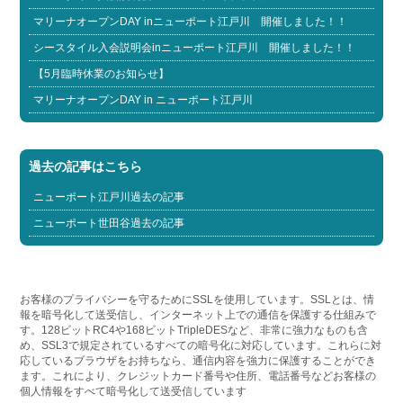
マリーナオープンDAY inニューポート江戸川 開催しました！！
シースタイル入会説明会inニューポート江戸川 開催しました！！
【5月臨時休業のお知らせ】
マリーナオープンDAY in ニューポート江戸川
過去の記事はこちら
ニューポート江戸川過去の記事
ニューポート世田谷過去の記事
お客様のプライバシーを守るためにSSLを使用しています。SSLとは、情
報を暗号化して送受信し、インターネット上での通信を保護する仕組みで
す。128ビットRC4や168ビットTripleDESなど、非常に強力なものも含
め、SSL3で規定されているすべての暗号化に対応しています。これらに対
応しているブラウザをお持ちなら、通信内容を強力に保護することができ
ます。これにより、クレジットカード番号や住所、電話番号などお客様の
個人情報をすべて暗号化して送受信しています