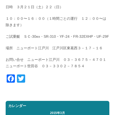
日時 ３月２１日（土）２２（日）
１０：００〜１６：００（１時間ごとの運行 １２：００〜は
除きます）
ご試乗艇 ＳＣ-30ex・SR-310・YF-24・FR-32EXHP・UF-29F
場所 ニューポート江戸川 江戸川区東葛西３－１７－１６
お問い合せ ニューポート江戸川 ０３－３６７５－４７０１
ニューポート世田谷 ０３－３３０２－７８５４
Facebook
Twitter
カレンダー
2015年3月