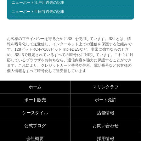
ニューポート江戸川過去の記事
ニューポート世田谷過去の記事
お客様のプライバシーを守るためにSSLを使用しています。SSLとは、情
報を暗号化して送受信し、インターネット上での通信を保護する仕組みで
す。128ビットRC4や168ビットTripleDESなど、非常に強力なものも含
め、SSL3で規定されているすべての暗号化に対応しています。これらに対
応しているブラウザをお持ちなら、通信内容を強力に保護することができ
ます。これにより、クレジットカード番号や住所、電話番号などお客様の
個人情報をすべて暗号化して送受信しています
ホーム
マリンクラブ
ボート販売
ボート免許
シースタイル
店舗情報
公式ブログ
お問い合わせ
会社概要
採用情報