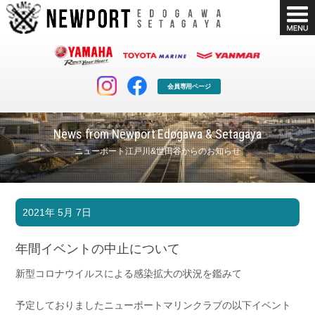
会員専用ページ
News from Newport Edogawa & Setagaya
ニューポート江戸川&世田谷からのお知らせ
マリンクラブ
ボート販売
2021年 5月 7日
マリンライフを堪能したい！
安心・納得のボート選び！
ボート免許
シースタイル
年間イベントの中止について
長年の実績と信頼！
Sea-Style
新型コロナウイルスによる感染拡大の状況を鑑みて
店舗情報
公式ブログ
Shop Info.
Blog
予定しておりましたニューポートマリンクラブの以下イベント