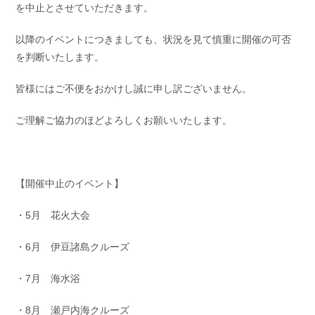
を中止とさせていただきます。
お問い合わせ
会社概要
Contact us
Company
以降のイベントにつきましても、状況を見て慎重に開催の可否
を判断いたします。
採用情報
リンク集
Recruit
Link
皆様にはご不便をおかけし誠に申し訳ございません。
ご理解ご協力のほどよろしくお願いいたします。
【開催中止のイベント】
・5月 花火大会
・6月 伊豆諸島クルーズ
・7月 海水浴
・8月 瀬戸内海クルーズ