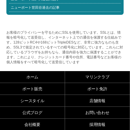
ニューポート世田谷過去の記事
お客様のプライバシーを守るためにSSLを使用しています。SSLとは、情
報を暗号化して送受信し、インターネット上での通信を保護する仕組みで
す。128ビットRC4や168ビットTripleDESなど、非常に強力なものも含
め、SSL3で規定されているすべての暗号化に対応しています。これらに対
応しているブラウザをお持ちなら、通信内容を強力に保護することができ
ます。これにより、クレジットカード番号や住所、電話番号などお客様の
個人情報をすべて暗号化して送受信しています
ホーム
マリンクラブ
ボート販売
ボート免許
シースタイル
店舗情報
公式ブログ
お問い合わせ
会社概要
採用情報