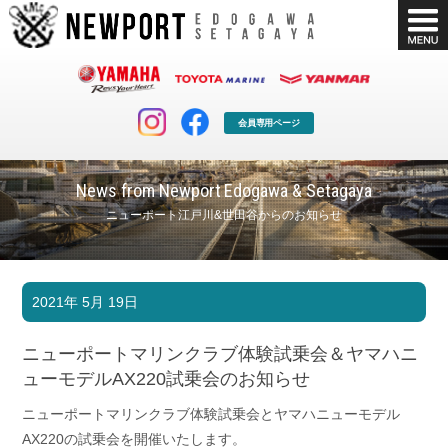
会員専用ページ
News from Newport Edogawa & Setagaya
ニューポート江戸川&世田谷からのお知らせ
マリンクラブ
ボート販売
2021年 5月 19日
マリンライフを堪能したい！
安心・納得のボート選び！
ボート免許
シースタイル
ニューポートマリンクラブ体験試乗会＆ヤマハニ
長年の実績と信頼！
Sea-Style
ューモデルAX220試乗会のお知らせ
店舗情報
公式ブログ
ニューポートマリンクラブ体験試乗会とヤマハニューモデル
Shop Info.
Blog
AX220の試乗会を開催いたします。