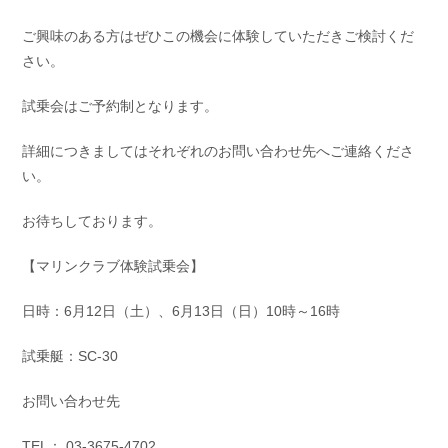
お問い合わせ
会社概要
ご興味のある方はぜひこの機会に体験していただきご検討くだ
Contact us
Company
さい。
採用情報
リンク集
Recruit
Link
試乗会はご予約制となります。
詳細につきましてはそれぞれのお問い合わせ先へご連絡くださ
い。
お待ちしております。
【マリンクラブ体験試乗会】
日時：6月12日（土）、6月13日（日）10時～16時
試乗艇：SC-30
お問い合わせ先
TEL： 03-3675-4702