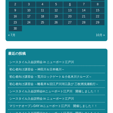
2
3
4
5
6
7
8
9
10
11
12
13
14
15
16
17
18
19
20
21
22
23
24
25
26
27
28
29
30
« 7月
10月 »
最近の投稿
シースタイル入会説明会 in ニューポート江戸川
初心者向け講習会 ～神田川＆日本橋川～
初心者向け講習会 ～荒川ロックゲート＆小名木川クルーズ～
初心者向け講習会 ～離着岸＆旧江戸川河口及び 三枚洲浅瀬航行～
シースタイル入会説明会inニューポート江戸川 開催しました！！
シースタイル入会説明会 in ニューポート江戸川
マリーナオープンDAY inニューポート江戸川 開催しました！！