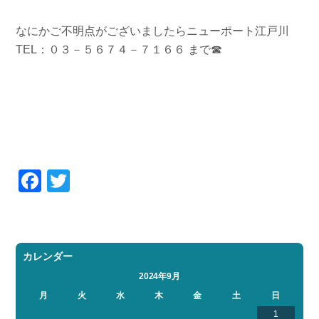
なにかご不明点がございましたらニューポート江戸川
TEL：０３－５６７４－７１６６ まで☎
Facebook
Twitter
カレンダー
2024年9月
月
火
水
木
金
土
日
1