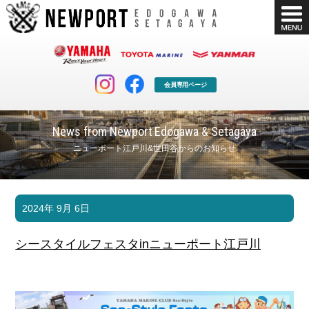
会員専用ページ
News from Newport Edogawa & Setagaya
ニューポート江戸川&世田谷からのお知らせ
マリンクラブ
ボート販売
2024年 9月 6日
マリンライフを堪能したい！
安心・納得のボート選び！
ボート免許
シースタイル
シースタイルフェスタinニューポート江戸川
長年の実績と信頼！
Sea-Style
店舗情報
公式ブログ
Shop Info.
Blog