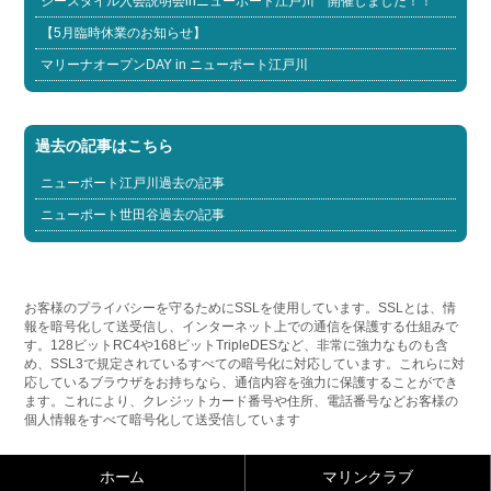
シースタイル入会説明会inニューポート江戸川 開催しました！！
【5月臨時休業のお知らせ】
マリーナオープンDAY in ニューポート江戸川
過去の記事はこちら
ニューポート江戸川過去の記事
ニューポート世田谷過去の記事
お客様のプライバシーを守るためにSSLを使用しています。SSLとは、情
報を暗号化して送受信し、インターネット上での通信を保護する仕組みで
す。128ビットRC4や168ビットTripleDESなど、非常に強力なものも含
め、SSL3で規定されているすべての暗号化に対応しています。これらに対
応しているブラウザをお持ちなら、通信内容を強力に保護することができ
ます。これにより、クレジットカード番号や住所、電話番号などお客様の
個人情報をすべて暗号化して送受信しています
ホーム
マリンクラブ