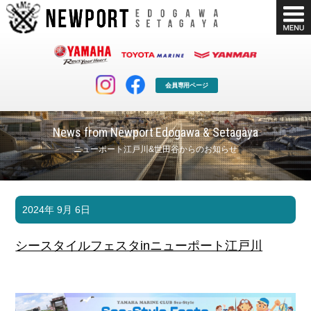
会員専用ページ
News from Newport Edogawa & Setagaya
ニューポート江戸川&世田谷からのお知らせ
マリンクラブ
ボート販売
2024年 9月 6日
マリンライフを堪能したい！
安心・納得のボート選び！
ボート免許
シースタイル
シースタイルフェスタinニューポート江戸川
長年の実績と信頼！
Sea-Style
店舗情報
公式ブログ
Shop Info.
Blog