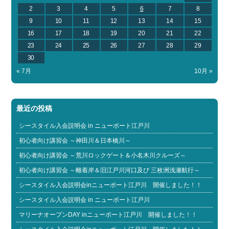
2
3
4
5
6
7
8
9
10
11
12
13
14
15
16
17
18
19
20
21
22
23
24
25
26
27
28
29
30
« 7月
10月 »
最近の投稿
シースタイル入会説明会 in ニューポート江戸川
初心者向け講習会 ～神田川＆日本橋川～
初心者向け講習会 ～荒川ロックゲート＆小名木川クルーズ～
初心者向け講習会 ～離着岸＆旧江戸川河口及び 三枚洲浅瀬航行～
シースタイル入会説明会inニューポート江戸川 開催しました！！
シースタイル入会説明会 in ニューポート江戸川
マリーナオープンDAY inニューポート江戸川 開催しました！！