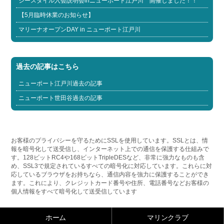
シースタイル入会説明会inニューポート江戸川 開催しました！！
【5月臨時休業のお知らせ】
マリーナオープンDAY in ニューポート江戸川
過去の記事はこちら
ニューポート江戸川過去の記事
ニューポート世田谷過去の記事
お客様のプライバシーを守るためにSSLを使用しています。SSLとは、情
報を暗号化して送受信し、インターネット上での通信を保護する仕組みで
す。128ビットRC4や168ビットTripleDESなど、非常に強力なものも含
め、SSL3で規定されているすべての暗号化に対応しています。これらに対
応しているブラウザをお持ちなら、通信内容を強力に保護することができ
ます。これにより、クレジットカード番号や住所、電話番号などお客様の
個人情報をすべて暗号化して送受信しています
ホーム
マリンクラブ