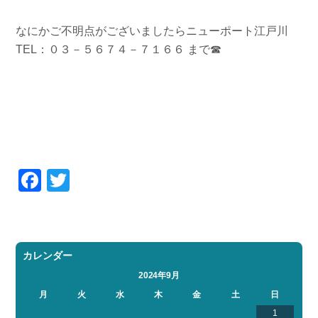
なにかご不明点がございましたらニューポート江戸川
TEL：０３－５６７４－７１６６ まで☎
Facebook
Twitter
カレンダー
2024年9月
月
火
水
木
金
土
日
1