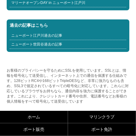
マリーナオープンDAY in ニューポート江戸川
過去の記事はこちら
ニューポート江戸川過去の記事
ニューポート世田谷過去の記事
お客様のプライバシーを守るためにSSLを使用しています。SSLとは、情
報を暗号化して送受信し、インターネット上での通信を保護する仕組みで
す。128ビットRC4や168ビットTripleDESなど、非常に強力なものも含
め、SSL3で規定されているすべての暗号化に対応しています。これらに対
応しているブラウザをお持ちなら、通信内容を強力に保護することができ
ます。これにより、クレジットカード番号や住所、電話番号などお客様の
個人情報をすべて暗号化して送受信しています
ホーム
マリンクラブ
ボート販売
ボート免許