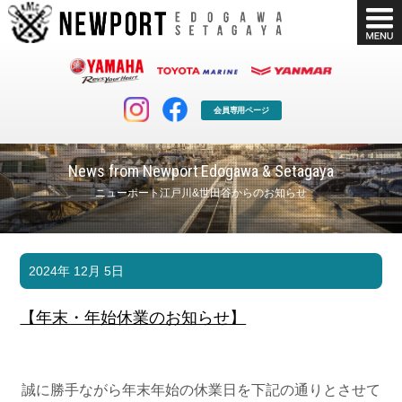
会員専用ページ
News from Newport Edogawa & Setagaya
ニューポート江戸川&世田谷からのお知らせ
マリンクラブ
ボート販売
2024年 12月 5日
マリンライフを堪能したい！
安心・納得のボート選び！
ボート免許
シースタイル
【年末・年始休業のお知らせ】
長年の実績と信頼！
Sea-Style
店舗情報
公式ブログ
Shop Info.
Blog
誠に勝手ながら年末年始の休業日を下記の通りとさせて