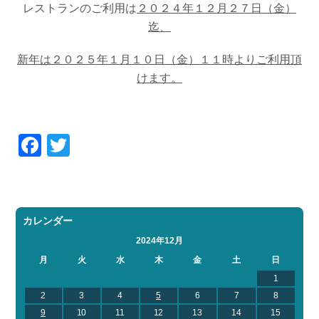
レストランのご利用は
２０２４年１２月２７日（金）
迄、
新年は２０２５年１月１０日（金）１１時よりご利用頂
けます。
Facebook
Twitter
カレンダー
2024年12月
月
火
水
木
金
土
日
1
2
3
4
5
6
7
8
9
10
11
12
13
14
15