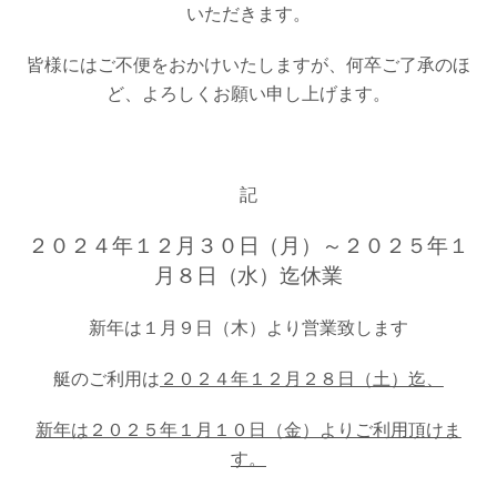
いただきます。
お問い合わせ
会社概要
Contact us
Company
皆様にはご不便をおかけいたしますが、何卒ご了承のほ
採用情報
リンク集
ど、よろしくお願い申し上げます。
Recruit
Link
記
２０２４年１２月３０日（月）～２０２５年１
月８日（水）迄休業
新年は１月９日（木）より営業致します
艇のご利用は
２０２４年１２月２８日（土）迄、
新年は２０２５年１月１０日（金）よりご利用頂けま
す。