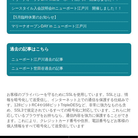
シースタイル入会説明会inニューポート江戸川 開催しました！！
【5月臨時休業のお知らせ】
マリーナオープンDAY in ニューポート江戸川
過去の記事はこちら
ニューポート江戸川過去の記事
ニューポート世田谷過去の記事
お客様のプライバシーを守るためにSSLを使用しています。SSLとは、情
報を暗号化して送受信し、インターネット上での通信を保護する仕組みで
す。128ビットRC4や168ビットTripleDESなど、非常に強力なものも含
め、SSL3で規定されているすべての暗号化に対応しています。これらに対
応しているブラウザをお持ちなら、通信内容を強力に保護することができ
ます。これにより、クレジットカード番号や住所、電話番号などお客様の
個人情報をすべて暗号化して送受信しています