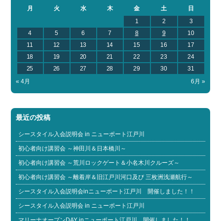
月
火
水
木
金
土
日
1
2
3
4
5
6
7
8
9
10
11
12
13
14
15
16
17
18
19
20
21
22
23
24
25
26
27
28
29
30
31
« 4月
6月 »
最近の投稿
シースタイル入会説明会 in ニューポート江戸川
初心者向け講習会 ～神田川＆日本橋川～
初心者向け講習会 ～荒川ロックゲート＆小名木川クルーズ～
初心者向け講習会 ～離着岸＆旧江戸川河口及び 三枚洲浅瀬航行～
シースタイル入会説明会inニューポート江戸川 開催しました！！
シースタイル入会説明会 in ニューポート江戸川
マリーナオープンDAY inニューポート江戸川 開催しました！！