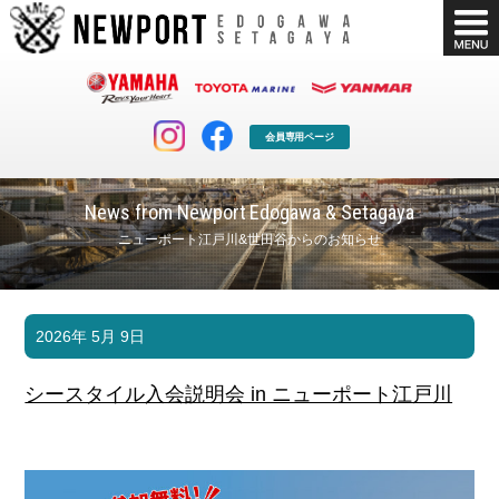
会員専用ページ
News from Newport Edogawa & Setagaya
ニューポート江戸川&世田谷からのお知らせ
マリンクラブ
ボート販売
2026年 5月 9日
マリンライフを堪能したい！
安心・納得のボート選び！
ボート免許
シースタイル
シースタイル入会説明会 in ニューポート江戸川
長年の実績と信頼！
Sea-Style
店舗情報
公式ブログ
Shop Info.
Blog