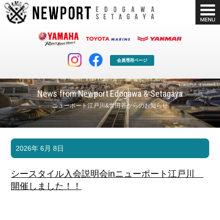
会員専用ページ
News from Newport Edogawa & Setagaya
ニューポート江戸川&世田谷からのお知らせ
マリンクラブ
ボート販売
2026年 6月 8日
マリンライフを堪能したい！
安心・納得のボート選び！
ボート免許
シースタイル
シースタイル入会説明会inニューポート江戸川
長年の実績と信頼！
Sea-Style
開催しました！！
店舗情報
公式ブログ
Shop Info.
Blog