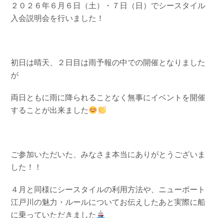
２０２６年６月６日（土）・７日（日）でシースタイル
お問い合わせ
会社概要
入会説明会を行いました！
Contact us
Company
採用情報
リンク集
Recruit
Link
初日は晴天、２日目は雨予報の中での開催となりました
が
両日ともに雨に降られることなく無事にイベントを開催
することが出来ました
ご参加いただいた、みなさま本当にありがとうございま
した！！
４月と同様にシースタイルの利用方法や、ニューポート
江戸川の魅力・ルールについてお伝えしたあと実際に船
に乗っていただきました