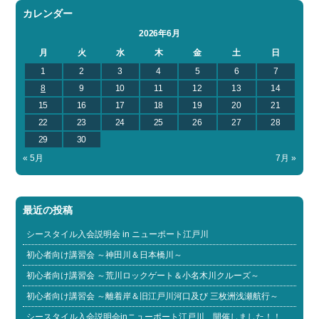
カレンダー
2026年6月
月
火
水
木
金
土
日
1
2
3
4
5
6
7
8
9
10
11
12
13
14
15
16
17
18
19
20
21
22
23
24
25
26
27
28
29
30
« 5月
7月 »
最近の投稿
シースタイル入会説明会 in ニューポート江戸川
初心者向け講習会 ～神田川＆日本橋川～
初心者向け講習会 ～荒川ロックゲート＆小名木川クルーズ～
初心者向け講習会 ～離着岸＆旧江戸川河口及び 三枚洲浅瀬航行～
シースタイル入会説明会inニューポート江戸川 開催しました！！