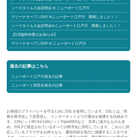
シースタイル入会説明会 in ニューポート江戸川
マリーナオープンDAY inニューポート江戸川 開催しました！！
シースタイル入会説明会inニューポート江戸川 開催しました！！
【5月臨時休業のお知らせ】
マリーナオープンDAY in ニューポート江戸川
過去の記事はこちら
ニューポート江戸川過去の記事
ニューポート世田谷過去の記事
お客様のプライバシーを守るためにSSLを使用しています。SSLとは、情
報を暗号化して送受信し、インターネット上での通信を保護する仕組みで
す。128ビットRC4や168ビットTripleDESなど、非常に強力なものも含
め、SSL3で規定されているすべての暗号化に対応しています。これらに対
応しているブラウザをお持ちなら、通信内容を強力に保護することができ