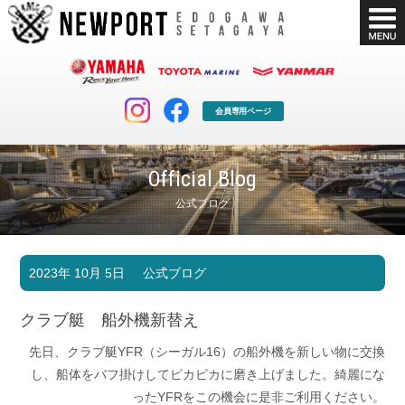
会員専用ページ
Official Blog
公式ブログ
マリンクラブ
ボート販売
2023年 10月 5日
公式ブログ
マリンライフを堪能したい！
安心・納得のボート選び！
ボート免許
シースタイル
クラブ艇 船外機新替え
長年の実績と信頼！
Sea-Style
先日、クラブ艇YFR（シーガル16）の船外機を新しい物に交換
店舗情報
公式ブログ
し、船体をバフ掛けしてピカピカに磨き上げました。綺麗にな
Shop Info.
Blog
ったYFRをこの機会に是非ご利用ください。