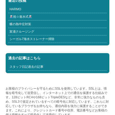
最近の投稿
HARMO
祝☆進水式
蝶の熱中症対策
富浦クルージング
シーガル7海水ストレーナー掃除
過去の記事はこちら
スタッフ日記過去の記事
お客様のプライバシーを守るためにSSLを使用しています。SSLとは、情
報を暗号化して送受信し、インターネット上での通信を保護する仕組みで
す。128ビットRC4や168ビットTripleDESなど、非常に強力なものも含
め、SSL3で規定されているすべての暗号化に対応しています。これらに対
応しているブラウザをお持ちなら、通信内容を強力に保護することができ
ます。これにより、クレジットカード番号や住所、電話番号などお客様の
個人情報をすべて暗号化して送受信しています