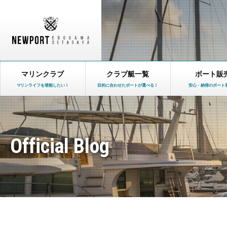
マリンクラブ
クラブ艇一覧
ボート販
マリンライフを堪能したい！
目的に合わせたボートが選べる！
安心・納得のボート
Official Blog