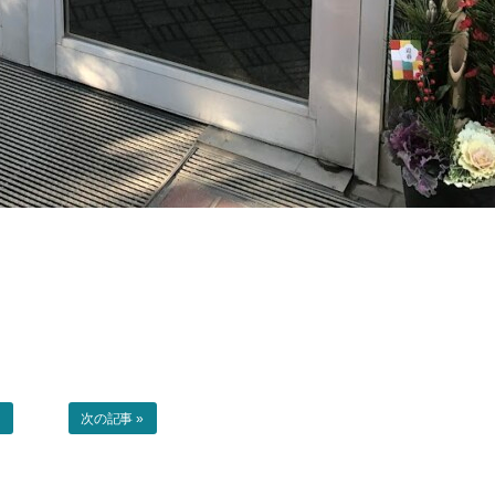
事
次の記事 »