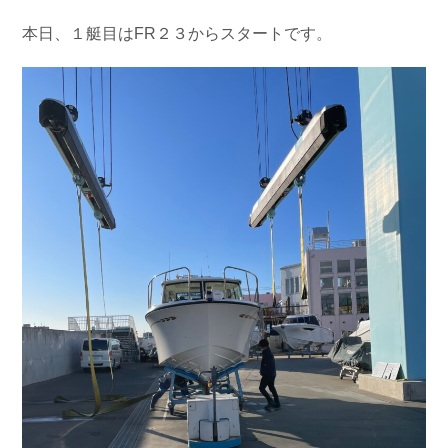
お問い合わせ
会社概要
本日、１艇目はFR２３からスタートです。
Contact us
Company
採用情報
リンク集
Recruit
Link