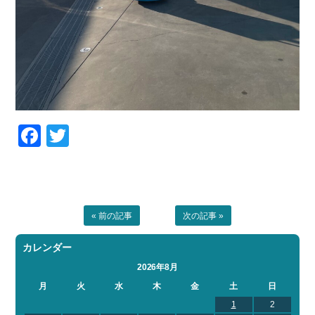
Facebook
Twitter
« 前の記事
次の記事 »
カレンダー
2026年8月
月
火
水
木
金
土
日
1
2