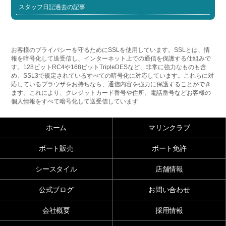
スタッフ日記過去の記事
お客様のプライバシーを守るためにSSLを使用しています。SSLとは、情
報を暗号化して送受信し、インターネット上での通信を保護する仕組みで
す。128ビットRC4や168ビットTripleDESなど、非常に強力なものも含
め、SSL3で規定されているすべての暗号化に対応しています。これらに対
応しているブラウザをお持ちなら、通信内容を強力に保護することができ
ます。これにより、クレジットカード番号や住所、電話番号などお客様の
個人情報をすべて暗号化して送受信しています
ホーム
マリンクラブ
ボート販売
ボート免許
シースタイル
店舗情報
公式ブログ
お問い合わせ
会社概要
採用情報