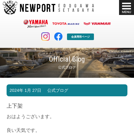
会員専用ページ
Official Blog
公式ブログ
マリンクラブ
ボート販売
2024年 1月 27日
公式ブログ
マリンライフを堪能したい！
安心・納得のボート選び！
ボート免許
シースタイル
上下架
長年の実績と信頼！
Sea-Style
おはようございます。
店舗情報
公式ブログ
Shop Info.
Blog
良い天気です。