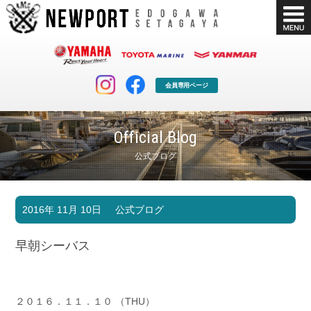
会員専用ページ
Official Blog
公式ブログ
マリンクラブ
ボート販売
2016年 11月 10日
公式ブログ
マリンライフを堪能したい！
安心・納得のボート選び！
ボート免許
シースタイル
早朝シーバス
長年の実績と信頼！
Sea-Style
店舗情報
公式ブログ
Shop Info.
Blog
２０１６．１１．１０ （THU）