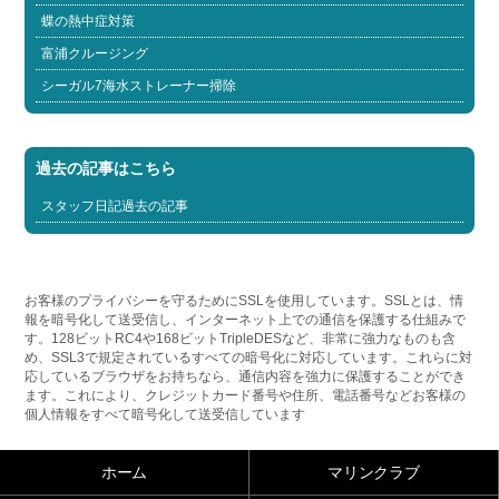
蝶の熱中症対策
富浦クルージング
シーガル7海水ストレーナー掃除
過去の記事はこちら
スタッフ日記過去の記事
お客様のプライバシーを守るためにSSLを使用しています。SSLとは、情
報を暗号化して送受信し、インターネット上での通信を保護する仕組みで
す。128ビットRC4や168ビットTripleDESなど、非常に強力なものも含
め、SSL3で規定されているすべての暗号化に対応しています。これらに対
応しているブラウザをお持ちなら、通信内容を強力に保護することができ
ます。これにより、クレジットカード番号や住所、電話番号などお客様の
個人情報をすべて暗号化して送受信しています
ホーム
マリンクラブ