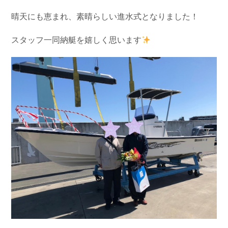
お問い合わせ
会社概要
晴天にも恵まれ、素晴らしい進水式となりました！
Contact us
Company
スタッフ一同納艇を嬉しく思います
採用情報
リンク集
Recruit
Link