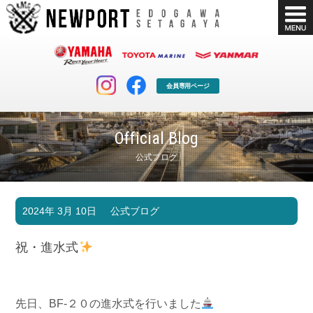
会員専用ページ
Official Blog
公式ブログ
マリンクラブ
ボート販売
2024年 3月 10日
公式ブログ
マリンライフを堪能したい！
安心・納得のボート選び！
ボート免許
シースタイル
祝・進水式
長年の実績と信頼！
Sea-Style
店舗情報
公式ブログ
Shop Info.
Blog
先日、BF-２０の進水式を行いました