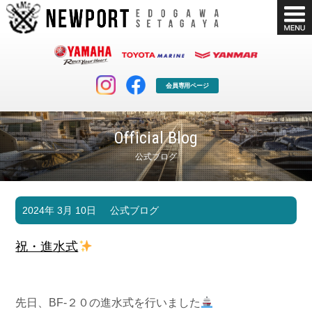
会員専用ページ
Official Blog
公式ブログ
マリンクラブ
ボート販売
2024年 3月 10日
公式ブログ
マリンライフを堪能したい！
安心・納得のボート選び！
ボート免許
シースタイル
祝・進水式
長年の実績と信頼！
Sea-Style
店舗情報
公式ブログ
Shop Info.
Blog
先日、BF-２０の進水式を行いました