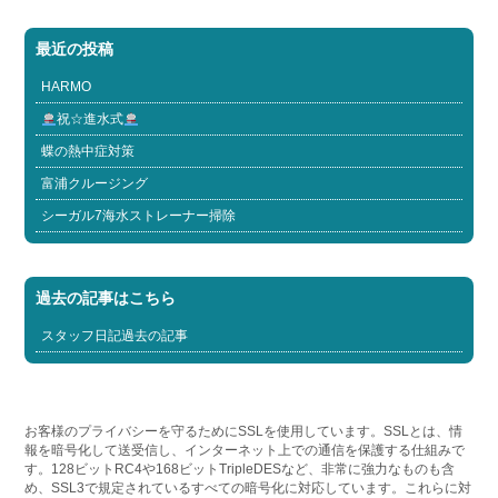
最近の投稿
HARMO
祝☆進水式
蝶の熱中症対策
富浦クルージング
シーガル7海水ストレーナー掃除
過去の記事はこちら
スタッフ日記過去の記事
お客様のプライバシーを守るためにSSLを使用しています。SSLとは、情
報を暗号化して送受信し、インターネット上での通信を保護する仕組みで
す。128ビットRC4や168ビットTripleDESなど、非常に強力なものも含
め、SSL3で規定されているすべての暗号化に対応しています。これらに対