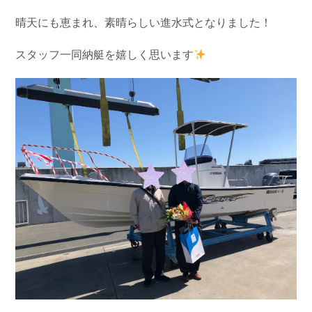
お問い合わせ
会社概要
晴天にも恵まれ、素晴らしい進水式となりました！
Contact us
Company
スタッフ一同納艇を嬉しく思います
採用情報
リンク集
Recruit
Link