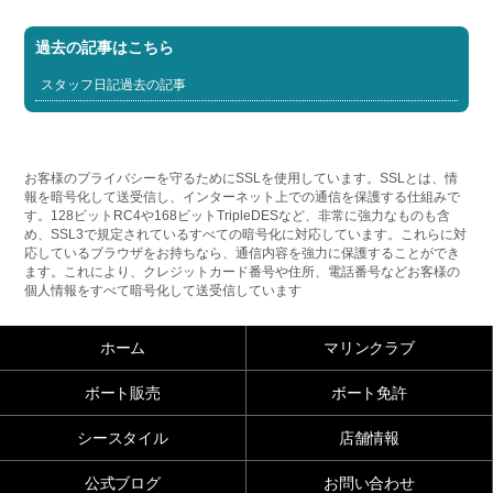
過去の記事はこちら
スタッフ日記過去の記事
お客様のプライバシーを守るためにSSLを使用しています。SSLとは、情
報を暗号化して送受信し、インターネット上での通信を保護する仕組みで
す。128ビットRC4や168ビットTripleDESなど、非常に強力なものも含
め、SSL3で規定されているすべての暗号化に対応しています。これらに対
応しているブラウザをお持ちなら、通信内容を強力に保護することができ
ます。これにより、クレジットカード番号や住所、電話番号などお客様の
個人情報をすべて暗号化して送受信しています
ホーム
マリンクラブ
ボート販売
ボート免許
シースタイル
店舗情報
公式ブログ
お問い合わせ