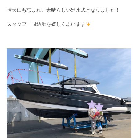
お問い合わせ
会社概要
晴天にも恵まれ、素晴らしい進水式となりました！
Contact us
Company
スタッフ一同納艇を嬉しく思います
採用情報
リンク集
Recruit
Link