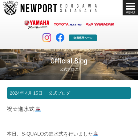
会員専用ページ
Official Blog
公式ブログ
マリンクラブ
ボート販売
2024年 4月 15日
公式ブログ
マリンライフを堪能したい！
安心・納得のボート選び！
ボート免許
シースタイル
祝☆進水式
長年の実績と信頼！
Sea-Style
店舗情報
公式ブログ
Shop Info.
Blog
本日、S-QUALOの進水式を行いました