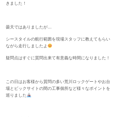
きました！
お問い合わせ
会社概要
Contact us
Company
採用情報
リンク集
曇天ではありましたが…
Recruit
Link
シースタイルの航行範囲を現場スタッフに教えてもらい
ながら走行しましたよ
疑問点はすぐに質問出来て有意義な時間になりました！
この日はお客様から質問の多い荒川ロックゲートやお台
場とビックサイトの間の工事個所など様々なポイントを
巡りました