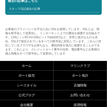
過去の記事はこちら
スタッフ日記過去の記事
お客様のプライバシーを守るためにSSLを使用しています。SSLとは、情
報を暗号化して送受信し、インターネット上での通信を保護する仕組みで
す。128ビットRC4や168ビットTripleDESなど、非常に強力なものも含
め、SSL3で規定されているすべての暗号化に対応しています。これらに対
応しているブラウザをお持ちなら、通信内容を強力に保護することができ
ます。これにより、クレジットカード番号や住所、電話番号などお客様の
個人情報をすべて暗号化して送受信しています
ホーム
マリンクラブ
ボート販売
ボート免許
シースタイル
店舗情報
公式ブログ
お問い合わせ
会社概要
採用情報