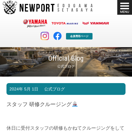
会員専用ページ
Official Blog
公式ブログ
マリンクラブ
ボート販売
2024年 5月 1日
公式ブログ
マリンライフを堪能したい！
安心・納得のボート選び！
ボート免許
シースタイル
スタッフ 研修クルージング
長年の実績と信頼！
Sea-Style
店舗情報
公式ブログ
Shop Info.
Blog
休日に受付スタッフの研修もかねてクルージングをして