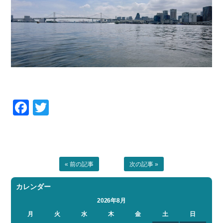
Facebook
Twitter
« 前の記事
次の記事 »
カレンダー
2026年8月
月
火
水
木
金
土
日