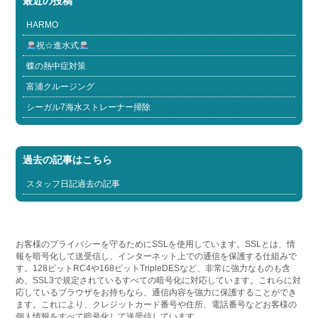
最近の投稿
HARMO
祝☆進水式
蝶の熱中症対策
富浦クルージング
シーガル7海水ストレーナー掃除
過去の記事はこちら
スタッフ日記過去の記事
お客様のプライバシーを守るためにSSLを使用しています。SSLとは、情
報を暗号化して送受信し、インターネット上での通信を保護する仕組みで
す。128ビットRC4や168ビットTripleDESなど、非常に強力なものも含
め、SSL3で規定されているすべての暗号化に対応しています。これらに対
応しているブラウザをお持ちなら、通信内容を強力に保護することができ
ます。これにより、クレジットカード番号や住所、電話番号などお客様の
個人情報をすべて暗号化して送受信しています