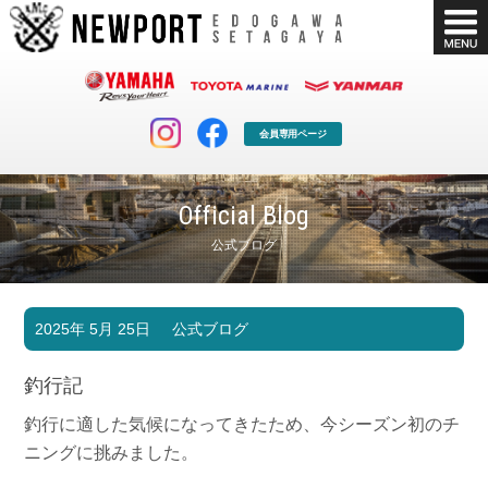
会員専用ページ
Official Blog
公式ブログ
マリンクラブ
ボート販売
2025年 5月 25日
公式ブログ
マリンライフを堪能したい！
安心・納得のボート選び！
ボート免許
シースタイル
釣行記
長年の実績と信頼！
Sea-Style
釣行に適した気候になってきたため、今シーズン初のチ
店舗情報
公式ブログ
ニングに挑みました。
Shop Info.
Blog