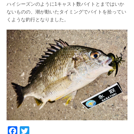
ハイシーズンのように1キャスト数バイトとまではいか
お問い合わせ
会社概要
ないものの、潮が動いたタイミングでバイトを拾ってい
Contact us
Company
くような釣行となりました。
採用情報
リンク集
Recruit
Link
Facebook
Twitter