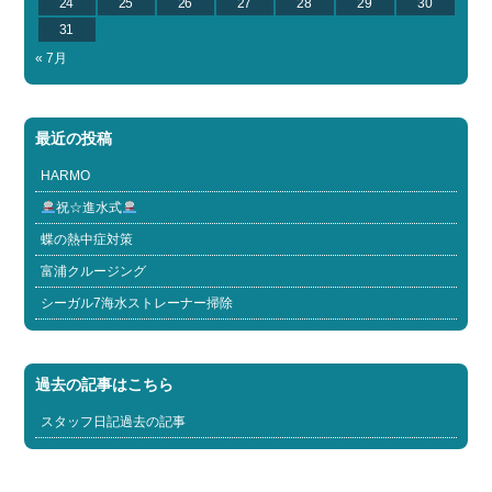
24
25
26
27
28
29
30
31
« 7月
最近の投稿
HARMO
祝☆進水式
蝶の熱中症対策
富浦クルージング
シーガル7海水ストレーナー掃除
過去の記事はこちら
スタッフ日記過去の記事