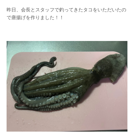
お問い合わせ
会社概要
昨日、会長とスタッフで釣ってきたタコをいただいたの
Contact us
Company
で唐揚げを作りました！！
採用情報
リンク集
Recruit
Link