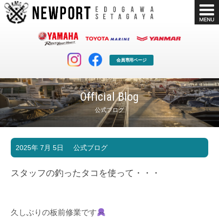
会員専用ページ
Official Blog
公式ブログ
マリンクラブ
ボート販売
2025年 7月 5日
公式ブログ
マリンライフを堪能したい！
安心・納得のボート選び！
ボート免許
シースタイル
スタッフの釣ったタコを使って・・・
長年の実績と信頼！
Sea-Style
店舗情報
公式ブログ
Shop Info.
Blog
久しぶりの板前修業です