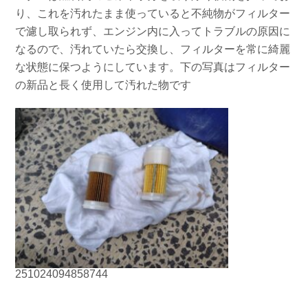
り、これを汚れたまま使っていると不純物がフィルター
お問い合わせ
会社概要
Contact us
Company
で濾し取られず、エンジン内に入ってトラブルの原因に
なるので、汚れていたら交換し、フィルターを常に綺麗
採用情報
リンク集
な状態に保つようにしています。下の写真はフィルター
Recruit
Link
の新品と長く使用して汚れた物です
251024094858744