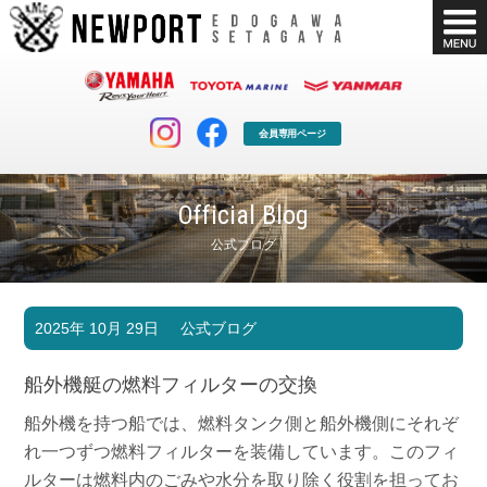
会員専用ページ
Official Blog
公式ブログ
マリンクラブ
ボート販売
2025年 10月 29日
公式ブログ
マリンライフを堪能したい！
安心・納得のボート選び！
ボート免許
シースタイル
船外機艇の燃料フィルターの交換
長年の実績と信頼！
Sea-Style
船外機を持つ船では、燃料タンク側と船外機側にそれぞ
店舗情報
公式ブログ
れ一つずつ燃料フィルターを装備しています。このフィ
Shop Info.
Blog
ルターは燃料内のごみや水分を取り除く役割を担ってお