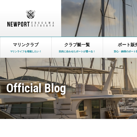
マリンクラブ
クラブ艇一覧
ボート販
マリンライフを堪能したい！
目的に合わせたボートが選べる！
安心・納得のボート
Official Blog