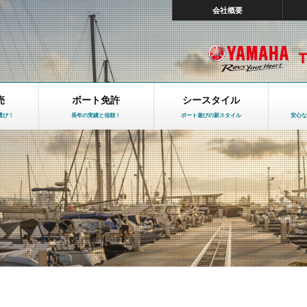
会社概要
売
ボート免許
シースタイル
選び！
長年の実績と信頼！
ボート遊びの新スタイル
安心な