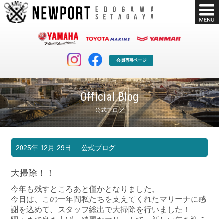
会員専用ページ
Official Blog
公式ブログ
マリンクラブ
ボート販売
2025年 12月 29日
公式ブログ
マリンライフを堪能したい！
安心・納得のボート選び！
ボート免許
シースタイル
大掃除！！
長年の実績と信頼！
Sea-Style
今年も残すところあと僅かとなりました。
今日は、この一年間私たちを支えてくれたマリーナに感
店舗情報
公式ブログ
謝を込めて、スタッフ総出で大掃除を行いました！
Shop Info.
Blog