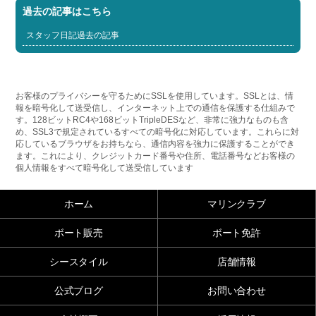
過去の記事はこちら
スタッフ日記過去の記事
お客様のプライバシーを守るためにSSLを使用しています。SSLとは、情
報を暗号化して送受信し、インターネット上での通信を保護する仕組みで
す。128ビットRC4や168ビットTripleDESなど、非常に強力なものも含
め、SSL3で規定されているすべての暗号化に対応しています。これらに対
応しているブラウザをお持ちなら、通信内容を強力に保護することができ
ます。これにより、クレジットカード番号や住所、電話番号などお客様の
個人情報をすべて暗号化して送受信しています
ホーム
マリンクラブ
ボート販売
ボート免許
シースタイル
店舗情報
公式ブログ
お問い合わせ