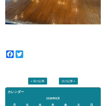
Facebook
Twitter
« 前の記事
次の記事 »
カレンダー
2026年8月
月
火
水
木
金
土
日