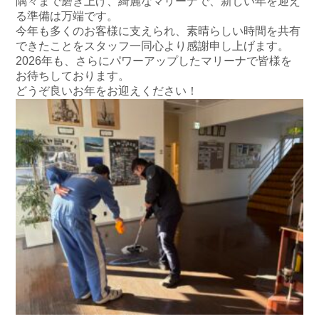
隅々まで磨き上げ、綺麗なマリーナで、新しい年を迎え
お問い合わせ
会社概要
る準備は万端です。
Contact us
Company
今年も多くのお客様に支えられ、素晴らしい時間を共有
できたことをスタッフ一同心より感謝申し上げます。
採用情報
リンク集
2026年も、さらにパワーアップしたマリーナで皆様を
Recruit
Link
お待ちしております。
どうぞ良いお年をお迎えください！