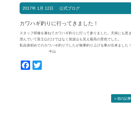
2017年 1月 12日
公式ブログ
カワハギ釣りに行ってきました！
スタッフ研修を兼ねてカワハギ釣りに行って参りました。天候にも恵
澄んでいて富士山だけではなく筑波山も見え最高の景色でした。
私自身初めてのカワハギ釣りでしたが無事釣り上げる事が出来ました
中山
Facebook
Twitter
« 前の記