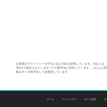
お客様のプライバシーを守るためにSSLを使用しています。SSLとは、
SSL3で規定されているすべての暗号化に対応しています。これらに
報をすべて暗号化して送受信しています
ホーム
マリンクラブ
ボート販売
ボ