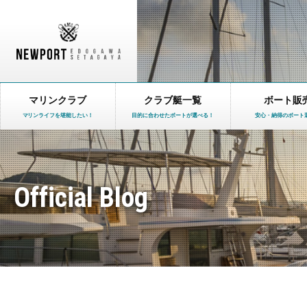
マリンクラブ
クラブ艇一覧
ボート販
マリンライフを堪能したい！
目的に合わせたボートが選べる！
安心・納得のボート
Official Blog