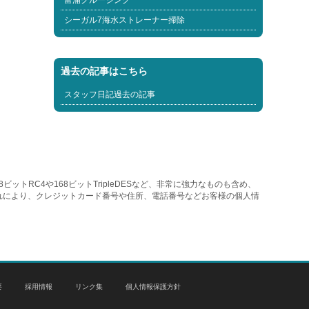
富浦クルージング
シーガル7海水ストレーナー掃除
過去の記事はこちら
スタッフ日記過去の記事
トRC4や168ビットTripleDESなど、非常に強力なものも含め、
れにより、クレジットカード番号や住所、電話番号などお客様の個人情
要
採用情報
リンク集
個人情報保護方針