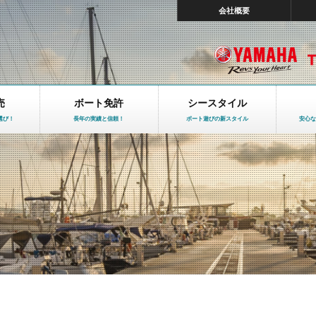
会社概要
売
ボート免許
シースタイル
選び！
長年の実績と信頼！
ボート遊びの新スタイル
安心な