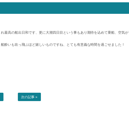
まれ最高の船出日和です、更に大潮四日目という事もあり期待を込めて乗船、空気が
！船酔いも吹っ飛ぶほど嬉しいものですね、とても有意義な時間を過ごせました！
事
次の記事 »