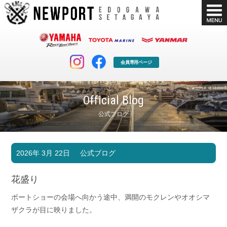
会員専用ページ
Official Blog
公式ブログ
マリンクラブ
ボート販売
2026年 3月 22日
公式ブログ
マリンライフを堪能したい！
安心・納得のボート選び！
ボート免許
シースタイル
花盛り
長年の実績と信頼！
Sea-Style
ボートショーの会場へ向かう途中、満開のモクレンやオオシマ
店舗情報
公式ブログ
ザクラが目に映りました。
Shop Info.
Blog