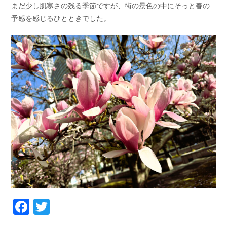
まだ少し肌寒さの残る季節ですが、街の景色の中にそっと春の
お問い合わせ
会社概要
予感を感じるひとときでした。
Contact us
Company
採用情報
リンク集
Recruit
Link
Facebook
Twitter