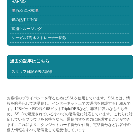
HARMO
祝☆進水式
蝶の熱中症対策
富浦クルージング
シーガル7海水ストレーナー掃除
過去の記事はこちら
スタッフ日記過去の記事
お客様のプライバシーを守るためにSSLを使用しています。SSLとは、情
報を暗号化して送受信し、インターネット上での通信を保護する仕組みで
す。128ビットRC4や168ビットTripleDESなど、非常に強力なものも含
め、SSL3で規定されているすべての暗号化に対応しています。これらに対
応しているブラウザをお持ちなら、通信内容を強力に保護することができ
ます。これにより、クレジットカード番号や住所、電話番号などお客様の
個人情報をすべて暗号化して送受信しています