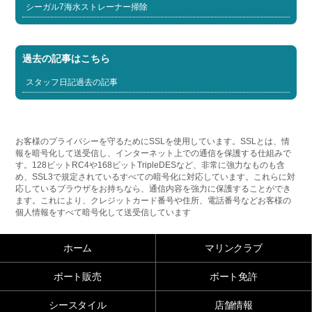
シーガル7海水ストレーナー掃除
過去の記事はこちら
スタッフ日記過去の記事
お客様のプライバシーを守るためにSSLを使用しています。SSLとは、情
報を暗号化して送受信し、インターネット上での通信を保護する仕組みで
す。128ビットRC4や168ビットTripleDESなど、非常に強力なものも含
め、SSL3で規定されているすべての暗号化に対応しています。これらに対
応しているブラウザをお持ちなら、通信内容を強力に保護することができ
ます。これにより、クレジットカード番号や住所、電話番号などお客様の
個人情報をすべて暗号化して送受信しています
ホーム
マリンクラブ
ボート販売
ボート免許
シースタイル
店舗情報