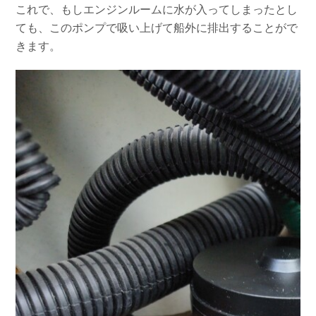
これで、もしエンジンルームに水が入ってしまったとし
お問い合わせ
会社概要
ても、このポンプで吸い上げて船外に排出することがで
Contact us
Company
きます。
採用情報
リンク集
Recruit
Link