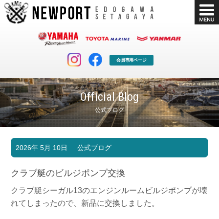
会員専用ページ
Official Blog
公式ブログ
マリンクラブ
ボート販売
2026年 5月 10日
公式ブログ
マリンライフを堪能したい！
安心・納得のボート選び！
ボート免許
シースタイル
クラブ艇のビルジポンプ交換
長年の実績と信頼！
Sea-Style
クラブ艇シーガル13のエンジンルームビルジポンプが壊
店舗情報
公式ブログ
れてしまったので、新品に交換しました。
Shop Info.
Blog