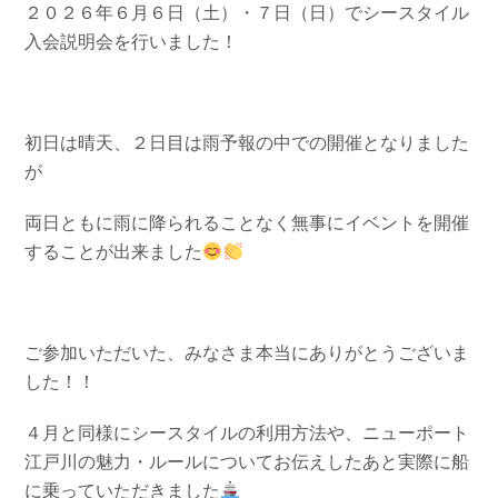
２０２６年６月６日（土）・７日（日）でシースタイル
お問い合わせ
会社概要
入会説明会を行いました！
Contact us
Company
採用情報
リンク集
Recruit
Link
初日は晴天、２日目は雨予報の中での開催となりました
が
両日ともに雨に降られることなく無事にイベントを開催
することが出来ました
ご参加いただいた、みなさま本当にありがとうございま
した！！
４月と同様にシースタイルの利用方法や、ニューポート
江戸川の魅力・ルールについてお伝えしたあと実際に船
に乗っていただきました