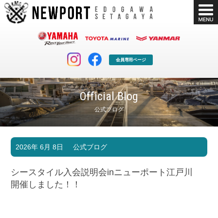
会員専用ページ
Official Blog
公式ブログ
マリンクラブ
ボート販売
2026年 6月 8日
公式ブログ
マリンライフを堪能したい！
安心・納得のボート選び！
ボート免許
シースタイル
シースタイル入会説明会inニューポート江戸川
長年の実績と信頼！
Sea-Style
開催しました！！
店舗情報
公式ブログ
Shop Info.
Blog