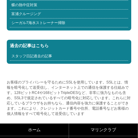
蝶の熱中症対策
富浦クルージング
シーガル7海水ストレーナー掃除
過去の記事はこちら
スタッフ日記過去の記事
お客様のプライバシーを守るためにSSLを使用しています。SSLとは、情
報を暗号化して送受信し、インターネット上での通信を保護する仕組みで
す。128ビットRC4や168ビットTripleDESなど、非常に強力なものも含
め、SSL3で規定されているすべての暗号化に対応しています。これらに対
応しているブラウザをお持ちなら、通信内容を強力に保護することができ
ます。これにより、クレジットカード番号や住所、電話番号などお客様の
個人情報をすべて暗号化して送受信しています
ホーム
マリンクラブ